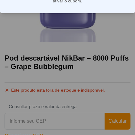
ativar o cupom.
Pod descartável NikBar – 8000 Puffs
– Grape Bubblegum
Este produto está fora de estoque e indisponível.
Consultar prazo e valor da entrega
Calcular