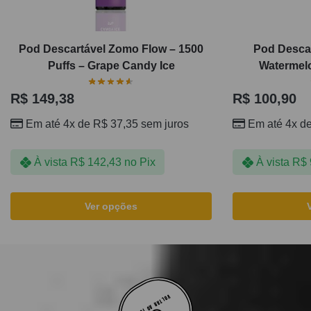
Pod Descartável Zomo Flow – 1500
Pod Descar
Puffs – Grape Candy Ice
Watermelo
R$
149,38
R$
100,90
Em até 4x de
R$
37,35
sem juros
Em até 4x d
À vista
R$
142,43
no Pix
À vista
R$
Ver opções
VOLTAR AO TOPO