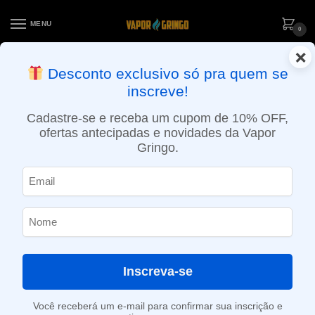
MENU
0
×
ENTREGA NO MESMO DIA EM SÃO PAULO (SEG A SEX): PEDIDOS
Desconto exclusivo só pra quem se
APROVADOS ATÉ 15:30 VIA MOTOBOY
inscreve!
Início
»
Loja
»
POD descartável
»
Até 10.000 Puffs
»
Pod descartável NikBar – 8000 Puffs – Grape Bubblegum
Cadastre-se e receba um cupom de 10% OFF,
ofertas antecipadas e novidades da Vapor
Gringo.
Inscreva-se
Você receberá um e-mail para confirmar sua inscrição e