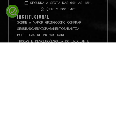
SEGUNDA À SEXTA DAS 09H ÀS 18H.
(110 95800-9409
INSTITUCIONAL
SOBRE A VAPOR GRINGO
COMO COMPRAR
SEGURANÇA
ENVIO
PAGAMENTO
GARANTIA
POLÍTICAS DE PRIVACIDADE
TROCAS E DEVOLUÇÕES
GUIA DO INICIANTE
Todos os direitos
reservados à Vapor
Gringo® - 2024