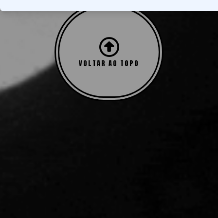
atender quem valoriza rendimento elevado e quer
comparar modelos premium com mais critério antes da
compra. Se a sua prioridade é encontrar um pod
descartável com muitos puffs, entender duração real,
perfil de uso, diferenças entre propostas e cuidados
VOLTAR AO TOPO
básicos faz toda a diferença para escolher com mais
segurança e evitar frustração no dia a dia.