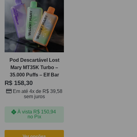
Pod Descartável Lost
Mary MT35K Turbo –
35.000 Puffs – Elf Bar
R$
158,30
Em até 4x de
R$
39,58
sem juros
À vista
R$
150,94
no Pix
Ver opções