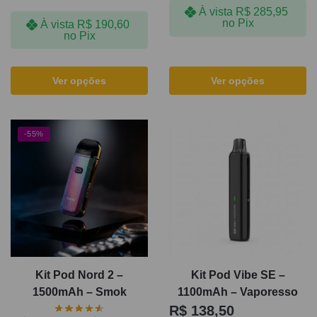
À vista
R$
285,95
no Pix
À vista
R$
190,60
no Pix
Ver opções
Ver opções
-55%
Kit Pod Nord 2 –
Kit Pod Vibe SE –
1500mAh – Smok
1100mAh – Vaporesso
R$
138,50