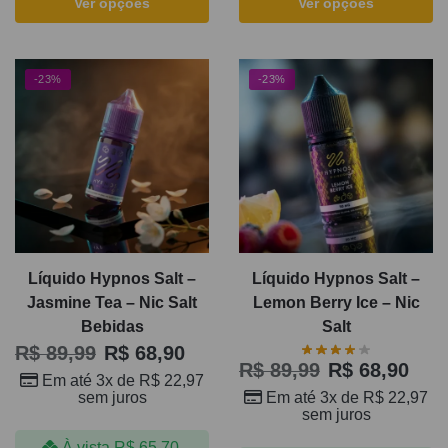
Ver opções
Ver opções
-23%
-23%
Líquido Hypnos Salt –
Líquido Hypnos Salt –
Jasmine Tea – Nic Salt
Lemon Berry Ice – Nic
Bebidas
Salt
R$
89,99
R$
68,90
R$
89,99
R$
68,90
Em até 3x de
R$
22,97
sem juros
Em até 3x de
R$
22,97
sem juros
À vista
R$
65,70