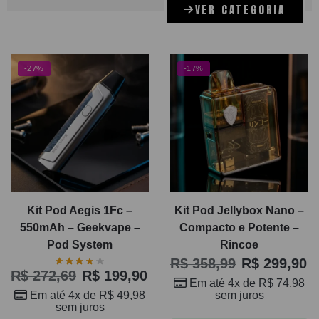
VER CATEGORIA
-27%
-17%
Kit Pod Aegis 1Fc –
Kit Pod Jellybox Nano –
550mAh – Geekvape –
Compacto e Potente –
Pod System
Rincoe
R$
358,99
R$
299,90
R$
272,69
R$
199,90
Em até 4x de
R$
74,98
sem juros
Em até 4x de
R$
49,98
sem juros