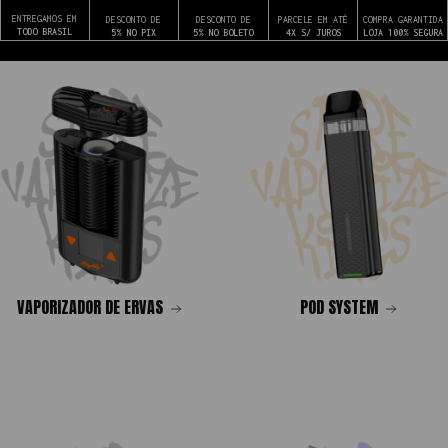
ENTREGAMOS EM
DESCONTO DE
DESCONTO DE
PARCELE EM ATÉ
COMPRA GARANTIDA
TODO BRASIL
5% NO PIX
5% NO BOLETO
4X S/ JUROS
LOJA 100% SEGURA
VAPORIZADOR DE ERVAS
POD SYSTEM