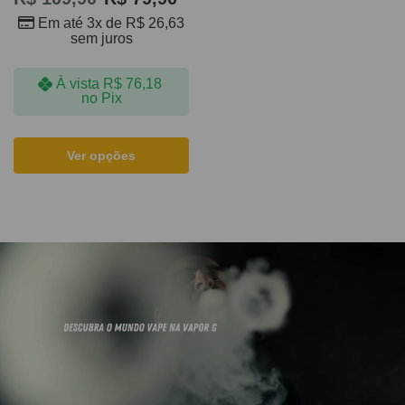
Em até 3x de
R$
26,63
sem juros
À vista
R$
76,18
no Pix
Ver opções