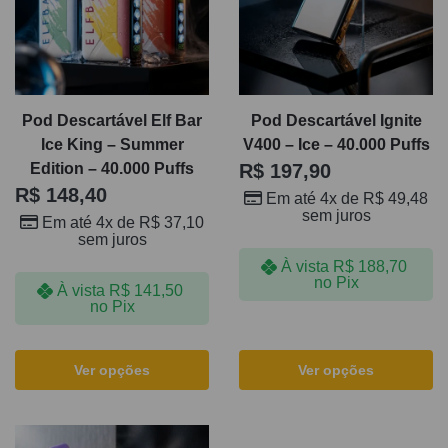
Pod Descartável Elf Bar
Pod Descartável Ignite
Ice King – Summer
V400 – Ice – 40.000 Puffs
Edition – 40.000 Puffs
R$
197,90
R$
148,40
Em até 4x de
R$
49,48
sem juros
Em até 4x de
R$
37,10
sem juros
À vista
R$
188,70
no Pix
À vista
R$
141,50
no Pix
Ver opções
Ver opções