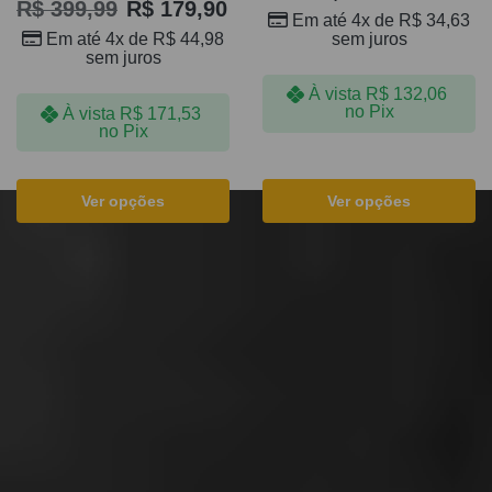
R$
399,99
R$
179,90
Em até 4x de
R$
34,63
sem juros
Em até 4x de
R$
44,98
sem juros
À vista
R$
132,06
no Pix
À vista
R$
171,53
no Pix
Ver opções
Ver opções