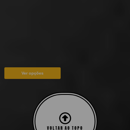
Kit Pod Xros Pro –
1200mAh – Vaporesso
R$
329,90
Em até 4x de
R$
82,48
sem juros
À vista
R$
314,56
no Pix
Ver opções
VOLTAR AO TOPO