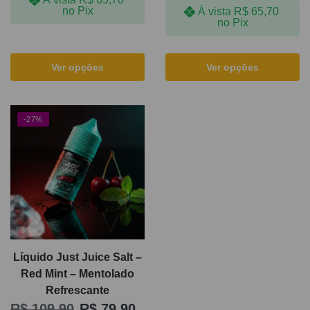
no Pix
À vista
R$
65,70
no Pix
Ver opções
Ver opções
-27%
Líquido Just Juice Salt –
Red Mint – Mentolado
Refrescante
R$
109,90
R$
79,90