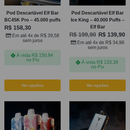
Pod Descartável Elf Bar
Pod Descartável Elf Bar
BC45K Pro – 45.000 puffs
Ice King – 40.000 Puffs –
R$
158,30
Elf Bar
R$
199,90
R$
139,90
Em até 4x de
R$
39,58
sem juros
Em até 4x de
R$
34,98
sem juros
À vista
R$
150,94
no Pix
À vista
R$
133,39
no Pix
Ver opções
Ver opções