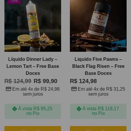
-20%
Líquido Dinner Lady –
Liquido Five Pawns –
Lemon Tart – Free Base
Black Flag Risen – Free
Doces
Base Doces
R$
124,99
R$
99,90
R$
124,98
Em até 4x de
R$
24,98
Em até 4x de
R$
31,25
sem juros
sem juros
À vista
R$
95,25
À vista
R$
119,17
no Pix
no Pix