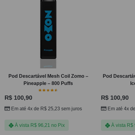
Pod Descartável Mesh Coil Zomo –
Pod Descartá
Pineapple – 800 Puffs
Ic
R$
100,90
R$
100,90
Em até 4x de
R$
25,23
sem juros
Em até 4x d
À vista
R$
96,21
no Pix
À vista
R$