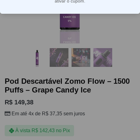
ativar o cupom.
Pod Descartável Zomo Flow – 1500
Puffs – Grape Candy Ice
R$
149,38
Em até 4x de
R$
37,35
sem juros
À vista
R$
142,43
no Pix