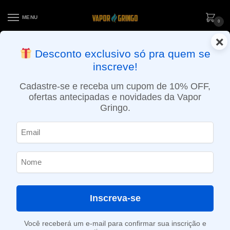
MENU
0
×
ENTREGA NO MESMO DIA EM SÃO PAULO (SEG A SEX): PEDIDOS
Desconto exclusivo só pra quem se
APROVADOS ATÉ 15:30 VIA MOTOBOY
inscreve!
Início
»
Loja
»
POD descartável
»
Até 10.000 Puffs
»
Pod Descartável Zomo Flow – 1500 Puffs – Grape Candy Ice
Cadastre-se e receba um cupom de 10% OFF,
ofertas antecipadas e novidades da Vapor
Gringo.
Inscreva-se
Você receberá um e-mail para confirmar sua inscrição e