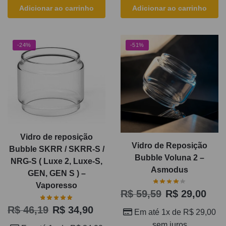
Adicionar ao carrinho
Adicionar ao carrinho
-24%
-51%
Vidro de reposição
Vidro de Reposição
Bubble SKRR / SKRR-S /
Bubble Voluna 2 –
NRG-S ( Luxe 2, Luxe-S,
Asmodus
GEN, GEN S ) –
Vaporesso
R$
59,59
R$
29,00
R$
46,19
R$
34,90
Em até 1x de
R$
29,00
sem juros