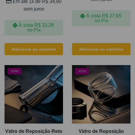
Em até 1x de
R$
34,90
sem juros
À vista
R$
27,65
no Pix
À vista
R$
33,28
no Pix
Adicionar ao carrinho
Adicionar ao carrinho
-60%
-41%
Vidro de Reposição Reto
Vidro de Reposição