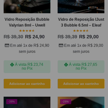
Vidro Reposição Bubble
Vidro de Reposição IJust
Valyrian 8ml – Uwell
3 Bubble 6.5ml – Eleaf
R$
39,30
R$
24,90
R$
39,39
R$
29,00
Em até 1x de
R$
24,90
Em até 1x de
R$
29,00
sem juros
sem juros
À vista
R$
23,74
À vista
R$
27,65
no Pix
no Pix
Adicionar ao carrinho
Adicionar ao carrinho
-38%
-26%