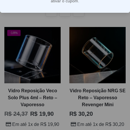
ativar o cupom.
Dentro de Acessórios, tubos e vidros atendem desde
1
2
quem precisa de uma troca rápida até quem procura
melhorar conforto, visual e rotina de limpeza. Antes de
comprar, vale observar formato, medidas, tipo de conexão
-18%
e compatibilidade com o modelo do seu vape. Escolher a
peça certa evita folgas, vazamentos, mau encaixe e
compras erradas, além de prolongar a vida útil do
dispositivo.
Vidro Reposição Veco
Vidro Reposição NRG SE
Solo Plus 4ml – Reto –
Reto – Vaporesso
Vaporesso
Revenger Mini
R$
24,37
R$
19,90
R$
30,20
Em até 1x de
R$
19,90
Em até 1x de
R$
30,20