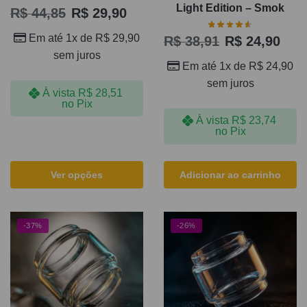
Light Edition – Smok
R$
44,85
R$
29,90
Em até 1x de
R$
29,90
R$
38,91
R$
24,90
sem juros
Em até 1x de
R$
24,90
sem juros
À vista
R$
28,51
no Pix
À vista
R$
23,74
no Pix
Ver opções
Adicionar ao carrinho
-37%
-26%