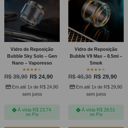
Vidro de Reposição
Vidro de Reposição
Bubble Sky Solo – Gen
Bubble V9 Max – 8.5ml –
Nano – Vaporesso
Smok
R$
39,90
R$
24,90
R$
40,30
R$
29,90
Em até 1x de
R$
24,90
Em até 1x de
R$
29,90
sem juros
sem juros
À vista
R$
23,74
À vista
R$
28,51
no Pix
no Pix