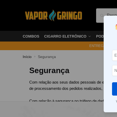
Pesquis
COMBOS
CIGARRO ELETRÔNICO
PODS
ENTREGA NO ME
Início
Segurança
»
Segurança
Com relação aos seus dados pessoais de endereçame
de processamento dos pedidos realizados, não sen
Com relação à segurança no tráfego de dados, toda
Socket Layer). Isso significa que só nossa empres