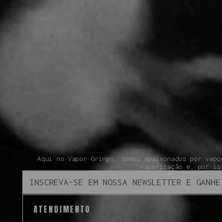
Aqui no Vapor Gringo, somos apaixonados por vapo
vaporização e, por is
ATENDIMENTO