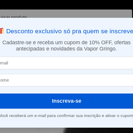
ar
Desconto exclusivo só pra quem se inscreve
VAPORIZADOR DE ERVAS
E-LIQUÍDOS
NICOTINA ORAL
Cadastre-se e receba um cupom de 10% OFF, ofertas
antecipadas e novidades da Vapor Gringo.
SMO DIA EM SÃO PAULO (SEG A SEX): PEDIDOS APROVADOS ATÉ 15:
nto, pagamento e conteúdo do pedido, você pode estar certo de que
do portanto divulgados em hipótese alguma.
Inscreva-se
 transação que envolver pagamento, seja por cartão de crédito ou n
Você receberá um e-mail para confirmar sua inscrição e ativar o cupom
a terá acesso a estes dados.