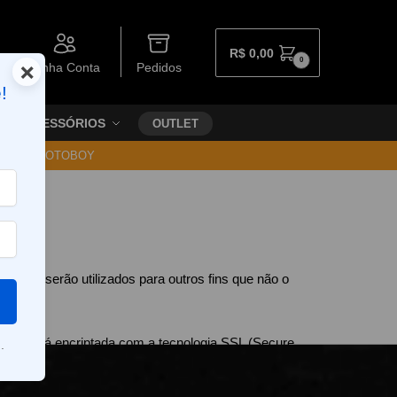
R$
0,00
0
×
Minha Conta
Pedidos
!
ACESSÓRIOS
OUTLET
30 VIA MOTOBOY
 não serão utilizados para outros fins que não o
ão, estará encriptada com a tecnologia SSL (Secure
.