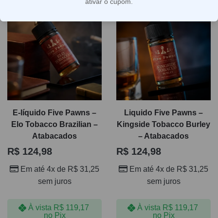
ativar o cupom.
Por estar dentro da linha free base, esta seleção é voltada
principalmente para dispositivos compatíveis com esse
tipo de e-líquido, oferecendo boa variedade para diferentes
estilos de uso. Com 86 produtos na categoria, fica mais
fácil comparar propostas de sabor, intensidade e perfil
aromático para escolher um atabacado que combine com
sua rotina, seu equipamento e sua preferência por
tragadas mais suaves ou mais robustas.
E-líquido Five Pawns –
Liquido Five Pawns –
Elo Tobacco Brazilian –
Kingside Tobacco Burley
Atabacados
– Atabacados
R$
124,98
R$
124,98
Em até 4x de
R$
31,25
Em até 4x de
R$
31,25
sem juros
sem juros
À vista
R$
119,17
À vista
R$
119,17
no Pix
no Pix