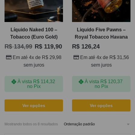
Líquido Naked 100 –
Liquido Five Pawns –
Tobacco (Euro Gold)
Royal Tobacco Havana
R$
134,99
R$
119,90
R$
126,24
Em até 4x de
R$
29,98
Em até 4x de
R$
31,56
sem juros
sem juros
À vista
R$
114,32
À vista
R$
120,37
no Pix
no Pix
Ver opções
Ver opções
Mostrando todos os 8 resultados