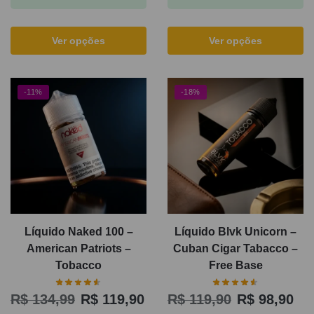
Ver opções
Ver opções
-11%
-18%
Líquido Naked 100 –
Líquido Blvk Unicorn –
American Patriots –
Cuban Cigar Tabacco –
Tobacco
Free Base
R$
134,99
R$
119,90
R$
119,90
R$
98,90