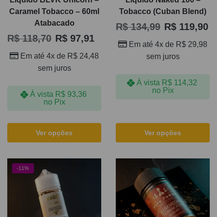
Caramel Tobacco – 60ml
Tobacco (Cuban Blend)
Atabacado
R$
134,99
R$
119,90
R$
118,70
R$
97,91
Em até 4x de
R$
29,98
Em até 4x de
R$
24,48
sem juros
sem juros
À vista
R$
114,32
no Pix
À vista
R$
93,36
no Pix
Ver opções
Ver opções
-11%