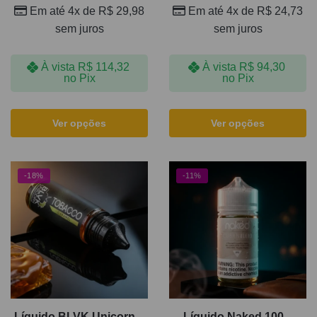
Em até 4x de
R$
29,98
Em até 4x de
R$
24,73
sem juros
sem juros
À vista
R$
114,32
À vista
R$
94,30
no Pix
no Pix
Ver opções
Ver opções
-18%
-11%
Líquido BLVK Unicorn –
Líquido Naked 100 –