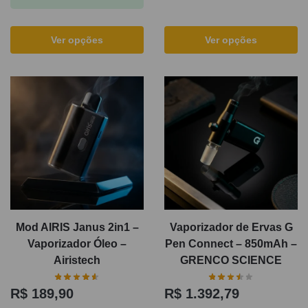
Ver opções
Ver opções
Mod AIRIS Janus 2in1 –
Vaporizador de Ervas G
Vaporizador Óleo –
Pen Connect – 850mAh –
Airistech
GRENCO SCIENCE
R$
189,90
R$
1.392,79