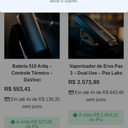
ativar o cupom.
Ao escolher um aparelho, vale observar formato,
autonomia, facilidade de limpeza, tipo de aquecimento e
rotina de uso. Essas diferenças impactam diretamente na
experiência, na intensidade do vapor e na manutenção ao
longo do tempo. Se a sua intenção é comparar modelos
de vaporizador de ervas com mais critério, esta seleção
ajuda a identificar o aparelho mais adequado para uso
pessoal, frequência de consumo e preferência de sessão.
Bateria 510 Artiq –
Vaporizador de Erva Pax
Controle Térmico –
3 – Dual Use – Pax Labs
DaVinci
R$
2.573,90
R$
553,41
Em até 4x de
R$
643,48
Em até 4x de
R$
138,35
sem juros
sem juros
À vista
R$
2.454,21
no Pix
À vista
R$
527,68
no Pix