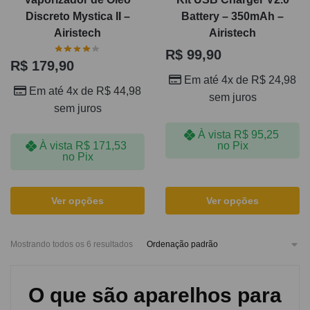
Discreto Mystica II –
Battery – 350mAh –
Airistech
Airistech
R$
99,90
R$
179,90
Em até 4x de
R$
24,98
Em até 4x de
R$
44,98
sem juros
sem juros
À vista
R$
95,25
no Pix
À vista
R$
171,53
no Pix
Ver opções
Ver opções
Mostrando todos os 6 resultados
O que são aparelhos para