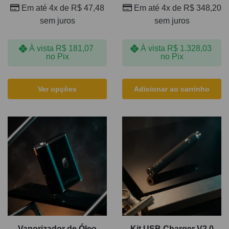
Em até 4x de
R$
47,48
Em até 4x de
R$
348,20
sem juros
sem juros
À vista
R$
181,07
À vista
R$
1.328,03
no Pix
no Pix
Ver opções
Adicionar ao carrinho
Vaporizador de Óleo
Kit USB Charger V2.0