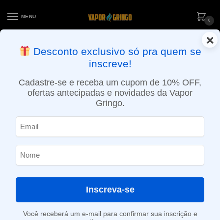
MENU
0
×
ENTREGA NO MESMO DIA EM SÃO PAULO (SEG A SEX): PEDIDOS
Desconto exclusivo só pra quem se
APROVADOS ATÉ 15:30 VIA MOTOBOY
inscreve!
Início
»
Loja
»
POD descartável
»
Até 10.000 Puffs
»
Pod descartável NikBar – 8000 Puffs – Cool Mint
Cadastre-se e receba um cupom de 10% OFF,
ofertas antecipadas e novidades da Vapor
Gringo.
Inscreva-se
Você receberá um e-mail para confirmar sua inscrição e