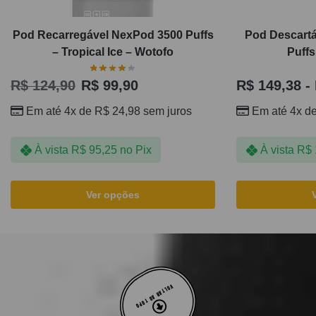
Pod Recarregável NexPod 3500 Puffs
Pod Descartá
– Tropical Ice – Wotofo
Puffs
R$
124,90
R$
99,90
R$
149,38
-
Em até 4x de
R$
24,98
sem juros
Em até 4x d
À vista
R$
95,25
no Pix
À vista
R$
Ver opções
VOLTAR AO TOPO