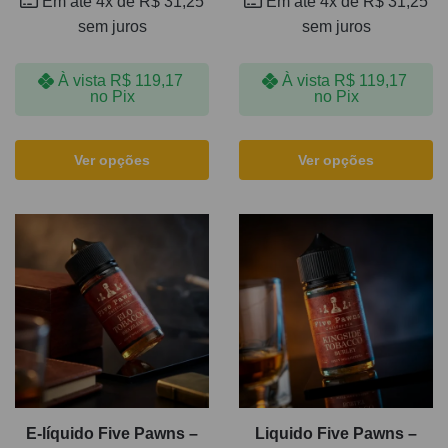
Em até 4x de
R$
31,25
Em até 4x de
R$
31,25
sem juros
sem juros
À vista
R$
119,17
À vista
R$
119,17
no Pix
no Pix
Ver opções
Ver opções
E-líquido Five Pawns –
Liquido Five Pawns –