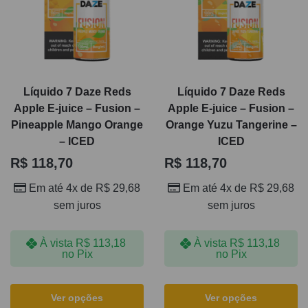
Líquido 7 Daze Reds
Líquido 7 Daze Reds
Apple E-juice – Fusion –
Apple E-juice – Fusion –
Pineapple Mango Orange
Orange Yuzu Tangerine –
– ICED
ICED
R$
118,70
R$
118,70
Em até 4x de
R$
29,68
Em até 4x de
R$
29,68
sem juros
sem juros
À vista
R$
113,18
À vista
R$
113,18
no Pix
no Pix
Ver opções
Ver opções