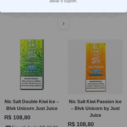
ativar o cupom.
satisfação no uso diário.
1
2
3
4
…
20
21
22
Ao navegar por e-líquidos, vale observar concentração de
nicotina, perfil de sabor e o tipo de aparelho utilizado.
Frutados, mentolados, sobremesas e blends mais
complexos atendem preferências distintas, enquanto a
formulação correta ajuda a evitar vazamentos, gosto
queimado e desempenho abaixo do esperado. Se a ideia
é comprar com mais segurança e acertar na escolha,
esta categoria reúne informações essenciais para
comparar melhor antes de finalizar o pedido.
Nic Salt Double Kiwi Ice –
Nic Salt Kiwi Passion Ice
Blvk Unicorn Just Juice
– Blvk Unicorn by Just
Juice
R$
108,80
R$
108,80