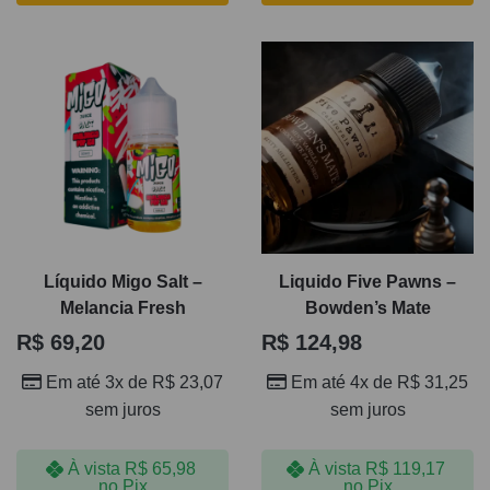
Líquido Migo Salt –
Liquido Five Pawns –
Melancia Fresh
Bowden’s Mate
R$
69,20
R$
124,98
Em até 3x de
R$
23,07
Em até 4x de
R$
31,25
sem juros
sem juros
À vista
R$
65,98
À vista
R$
119,17
no Pix
no Pix