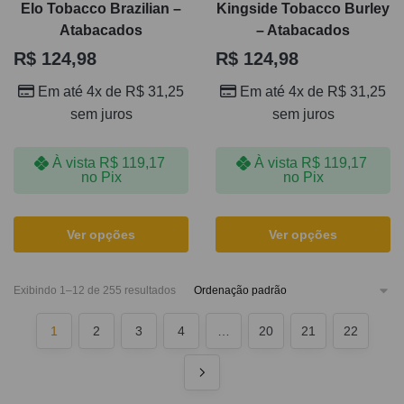
Elo Tobacco Brazilian –
Kingside Tobacco Burley
Atabacados
– Atabacados
R$
124,98
R$
124,98
Em até 4x de
R$
31,25
Em até 4x de
R$
31,25
sem juros
sem juros
À vista
R$
119,17
À vista
R$
119,17
no Pix
no Pix
Ver opções
Ver opções
Exibindo 1–12 de 255 resultados
1
2
3
4
…
20
21
22