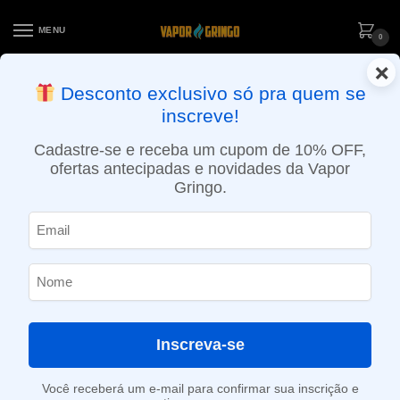
MENU
0
×
ENTREGA NO MESMO DIA EM SÃO PAULO (SEG A SEX): PEDIDOS
Desconto exclusivo só pra quem se
APROVADOS ATÉ 15:30 VIA MOTOBOY
inscreve!
Início
»
Loja
»
POD descartável
»
Até 10.000 Puffs
»
Pod Descartável Zomo Party – Grape Candy Ice – 800 Puffs
Cadastre-se e receba um cupom de 10% OFF,
ofertas antecipadas e novidades da Vapor
Gringo.
Inscreva-se
Você receberá um e-mail para confirmar sua inscrição e