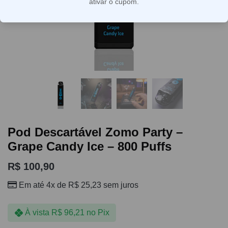
ativar o cupom.
Pod Descartável Zomo Party –
Grape Candy Ice – 800 Puffs
R$
100,90
Em até 4x de
R$
25,23
sem juros
À vista
R$
96,21
no Pix