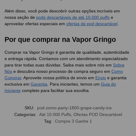
Além disso, você pode descobrir outras opções incríveis em
nossa seção de
pods descartáveis de até 10.000 puffs
e
aproveitar ofertas especiais em
ofertas de pod descartável
.
Por que comprar na Vapor Gringo
Comprar na Vapor Gringo é garantia de qualidade, autenticidade
e entrega rápida. Contamos com um atendimento especializado
para tirar todas suas dúvidas. Saiba mais sobre nós em
Sobre
Nós
e descubra nosso processo de compra seguro em
Como
Comprar
. Aproveite nossa política de envio em
Envio
e garantia
exclusiva em
Garantia
. Para iniciantes, temos um
Guia do
Iniciante
completo para facilitar sua escolha.
SKU:
pod-zomo-party-1800-grape-candy-ice
Categorias:
Até 10.000 Puffs
,
Ofertas POD Descartável
Tag:
Compre 3 Ganhe 1