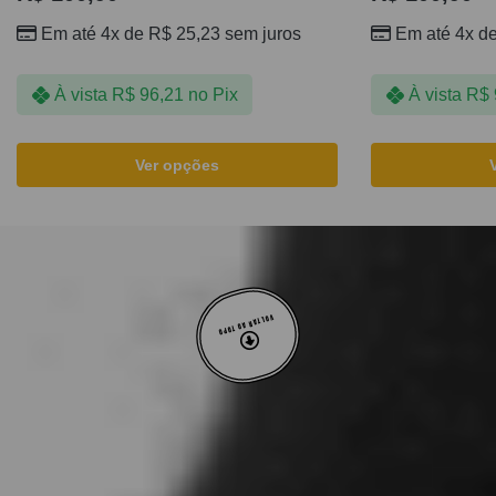
Em até 4x de
R$
25,23
sem juros
Em até 4x d
À vista
R$
96,21
no Pix
À vista
R$
Ver opções
VOLTAR AO TOPO