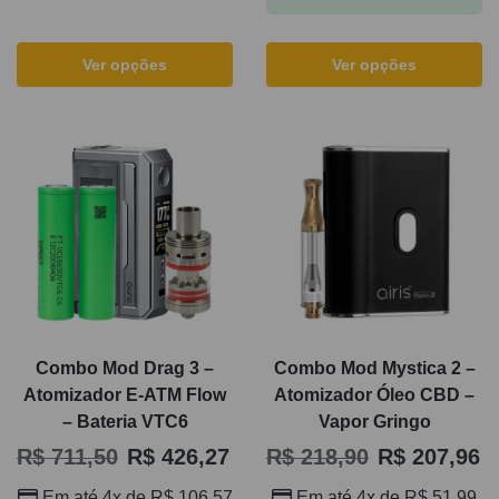
Ver opções
Ver opções
Combo Mod Drag 3 –
Combo Mod Mystica 2 –
Atomizador E-ATM Flow
Atomizador Óleo CBD –
– Bateria VTC6
Vapor Gringo
R$
711,50
R$
426,27
R$
218,90
R$
207,96
Em até 4x de
R$
106,57
Em até 4x de
R$
51,99