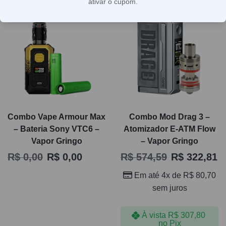
ativar o cupom.
Os combos podem incluir dispositivos, essências, pods,
acessórios ou reposições selecionadas para facilitar a
escolha e reduzir dúvidas na hora de comprar. Em vez de
comparar item por item, o cliente encontra soluções
prontas para uso, reposição ou presente, com mais
conveniência e melhor aproveitamento da categoria. É
uma forma prática de escolher com mais segurança,
especialmente quando a prioridade é economia,
Combo Vape Armour Max
Combo Mod Drag 3 –
compatibilidade e experiência de uso mais organizada.
– Bateria Sony VTC6 –
Atomizador E-ATM Flow
Vapor Gringo
– Vapor Gringo
R$
0,00
R$
0,00
R$
574,59
R$
322,81
Em até 4x de
R$
80,70
sem juros
À vista
R$
307,80
no Pix