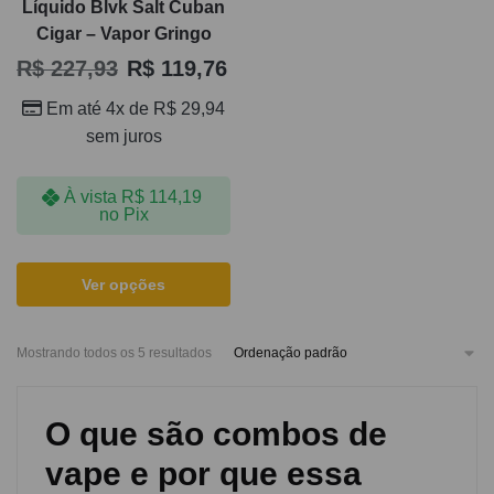
Líquido Blvk Salt Cuban
Cigar – Vapor Gringo
R$
227,93
R$
119,76
Em até 4x de
R$
29,94
sem juros
À vista
R$
114,19
no Pix
Ver opções
Mostrando todos os 5 resultados
O que são combos de
vape e por que essa