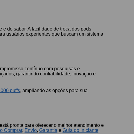
 e do sabor. A facilidade de troca dos pods
para usuários experientes que buscam um sistema
ompromisso contínuo com pesquisas e
çados, garantindo confiabilidade, inovação e
.000 puffs
, ampliando as opções para sua
está pronta para oferecer o melhor atendimento e
o Comprar
,
Envio
,
Garantia
e
Guia do Iniciante
.