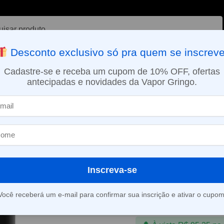
ar
Desconto exclusivo só pra quem se inscreve
VAPORIZADOR DE ERVAS
E-LIQUÍDOS
NICOTINA ORAL
Cadastre-se e receba um cupom de 10% OFF, ofertas
antecipadas e novidades da Vapor Gringo.
SMO DIA EM SÃO PAULO (SEG A SEX): PEDIDOS APROVADOS ATÉ 15:
Pod Recarregável NexPod 3500 Puffs – Tropical Ice – Wotofo
»
Pod Recarreg
3500 Puffs – Tr
Wotofo
Inscreva-se
R$
99,90
R$
124,90
Você receberá um e-mail para confirmar sua inscrição e ativar o cupom
Em até 4x de
R$
24,9