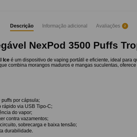
Descrição
Informação adicional
Avaliações
2
gável NexPod 3500 Puffs Trop
 Ice
é um dispositivo de vaping portátil e eficiente, ideal par
 que combina morangos maduros e mangas suculentas, oferece u
puffs por cápsula;
 rápido via USB Tipo-C;
ência do vapor;
ger contra vazamentos;
ircuito, sobrecarga e baixa tensão;
a durabilidade.