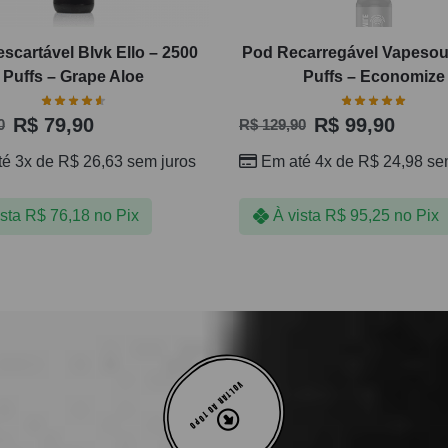
scartável Blvk Ello – 2500
Pod Recarregável Vapesou
Puffs – Grape Aloe
Puffs – Economize
R$
79,90
R$
99,90
0
R$
129,90
té 3x de
R$
26,63
sem juros
Em até 4x de
R$
24,98
sem
ista
R$
76,18
no Pix
À vista
R$
95,25
no Pix
VOLTAR AO TOPO