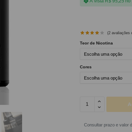
À vista
R$
95,25
no 
(
2
avaliações d
Teor de Nicotina
Cores
A
Consultar prazo e valor 