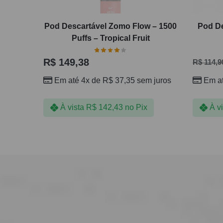
Pod Descartável Zomo Flow – 1500
Pod De
Puffs – Tropical Fruit
R$
149,38
R$
114,9
Em até 4x de
R$
37,35
sem juros
Em a
À vista
R$
142,43
no Pix
À v