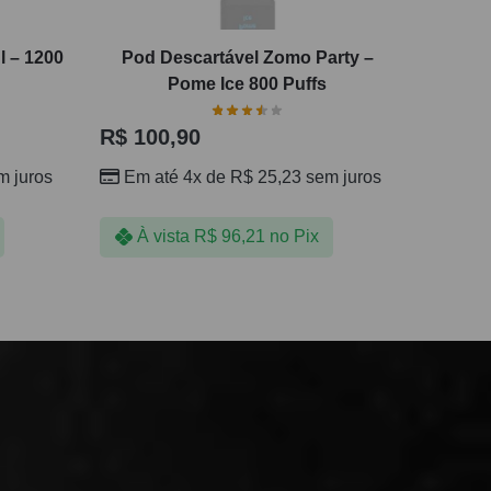
l – 1200
Pod Descartável Zomo Party –
Pome Ice 800 Puffs
R$
100,90
 juros
Em até 4x de
R$
25,23
sem juros
À vista
R$
96,21
no Pix