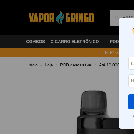
Pesquis
COMBOS
CIGARRO ELETRÔNICO
PODS
ENTREGA NO ME
Início
Loja
POD descartável
Até 10.000 Puffs
»
»
»