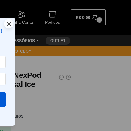
R$
0,00
0
×
Minha Conta
Pedidos
!
ACESSÓRIOS
OUTLET
30 VIA MOTOBOY
ável NexPod
opical Ice –
.
8
sem juros