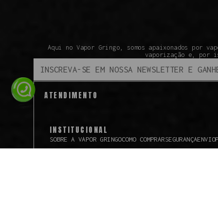
Aqui no Vapor Gringo, somos apaixonados por vap
vaporização e, por i
ATENDIMENTO
INSTITUCIONAL
SOBRE A VAPOR GRINGO
COMO COMPRAR
SEGURANÇA
ENVIO
Todos