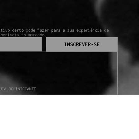
itivo certo pode fazer para a sua experiência de
sponíveis no mercado.
INSCREVER-SE
UIA DO INICIANTE