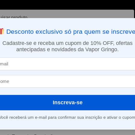
ar
Desconto exclusivo só pra quem se inscreve
VAPORIZADOR DE ERVAS
E-LIQUÍDOS
NICOTINA ORAL
Cadastre-se e receba um cupom de 10% OFF, ofertas
antecipadas e novidades da Vapor Gringo.
SMO DIA EM SÃO PAULO (SEG A SEX): PEDIDOS APROVADOS ATÉ 15:
or relacionamento entre comprador e vendedor. Buscamos sempre gara
Inscreva-se
a encomenda e, caso haja alguma dúvida, entre em contato conosco 
Você receberá um e-mail para confirmar sua inscrição e ativar o cupom
95800-9409
.