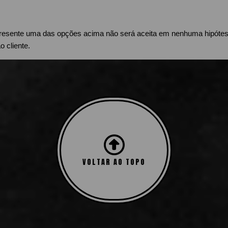
resente uma das opções acima não será aceita em nenhuma hipótese,
 cliente.
os produtos adquiridos através do site
www.vaporgringo.com
VOLTAR AO TOPO