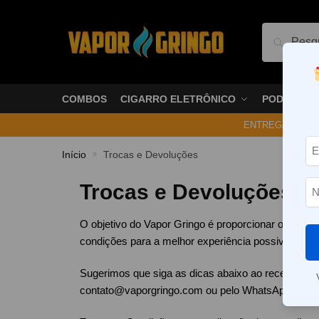
Pesquis
COMBOS
CIGARRO ELETRÔNICO
PODS
ENTREGA NO ME
Início
Trocas e Devoluções
»
Trocas e Devoluções
O objetivo do Vapor Gringo é proporcionar o melh
condições para a melhor experiência possivel.
Sugerimos que siga as dicas abaixo ao receber su
contato@vaporgringo.com
ou pelo WhatsApp
(11) 