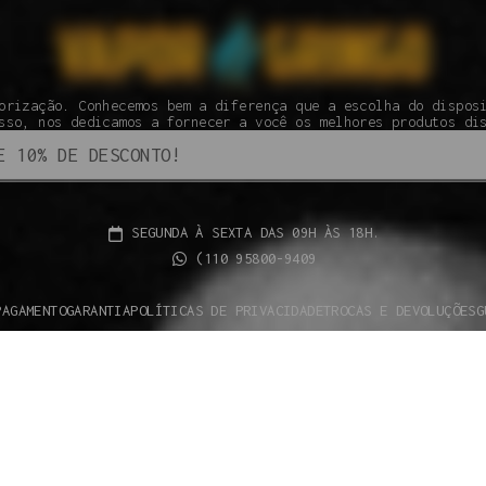
orização. Conhecemos bem a diferença que a escolha do dispos
sso, nos dedicamos a fornecer a você os melhores produtos di
SEGUNDA À SEXTA DAS 09H ÀS 18H.
(110 95800-9409
PAGAMENTO
GARANTIA
POLÍTICAS DE PRIVACIDADE
TROCAS E DEVOLUÇÕES
G
 os direitos reservados à Vapor Gringo® - 2024