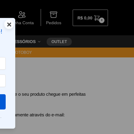
R$
0,00
0
×
Minha Conta
Pedidos
!
ACESSÓRIOS
OUTLET
30 VIA MOTOBOY
ntir que o seu produto chegue em perfeitas
imediatamente através do e-mail:
.