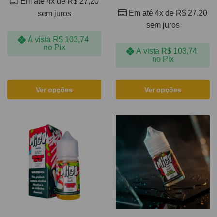
Em até 4x de
R$
27,20
Em até 4x de
R$
27,20
sem juros
sem juros
À vista
R$
103,74
no Pix
À vista
R$
103,74
no Pix
Ver opções
Ver opções