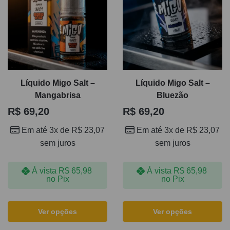
Líquido Migo Salt –
Líquido Migo Salt –
Mangabrisa
Bluezão
R$
69,20
R$
69,20
Em até 3x de
R$
23,07
Em até 3x de
R$
23,07
sem juros
sem juros
À vista
R$
65,98
À vista
R$
65,98
no Pix
no Pix
Ver opções
Ver opções