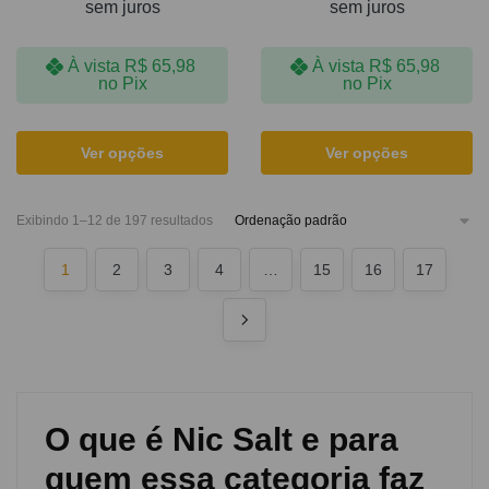
sem juros
sem juros
À vista
R$
65,98
À vista
R$
65,98
no Pix
no Pix
Ver opções
Ver opções
Exibindo 1–12 de 197 resultados
1
2
3
4
…
15
16
17
O que é Nic Salt e para
quem essa categoria faz