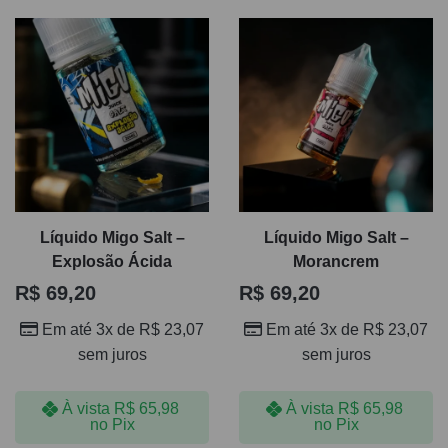
Líquido Migo Salt –
Líquido Migo Salt –
Explosão Ácida
Morancrem
R$
69,20
R$
69,20
Em até 3x de
R$
23,07
Em até 3x de
R$
23,07
sem juros
sem juros
À vista
R$
65,98
À vista
R$
65,98
no Pix
no Pix