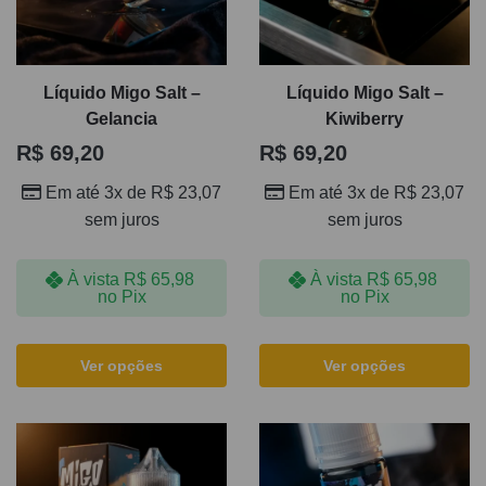
Líquido Migo Salt –
Líquido Migo Salt –
Gelancia
Kiwiberry
R$
69,20
R$
69,20
Em até 3x de
R$
23,07
Em até 3x de
R$
23,07
sem juros
sem juros
À vista
R$
65,98
À vista
R$
65,98
no Pix
no Pix
Ver opções
Ver opções