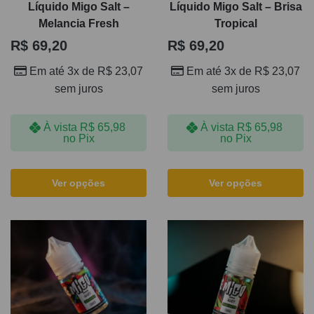
Líquido Migo Salt –
Líquido Migo Salt – Brisa
Melancia Fresh
Tropical
R$
69,20
R$
69,20
Em até 3x de
R$
23,07
Em até 3x de
R$
23,07
sem juros
sem juros
À vista
R$
65,98
À vista
R$
65,98
no Pix
no Pix
Ver opções
Ver opções