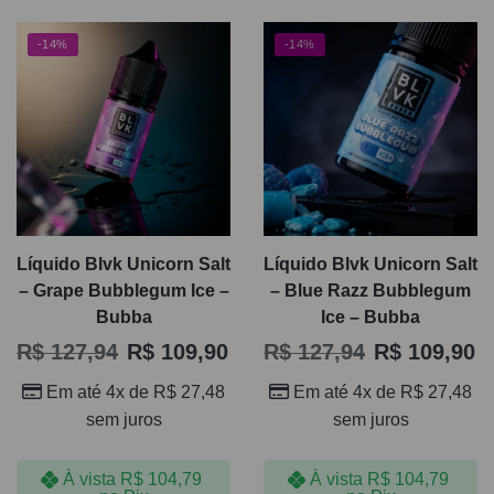
-14%
-14%
Líquido Blvk Unicorn Salt
Líquido Blvk Unicorn Salt
– Grape Bubblegum Ice –
– Blue Razz Bubblegum
Bubba
Ice – Bubba
R$
127,94
R$
109,90
R$
127,94
R$
109,90
Em até 4x de
R$
27,48
Em até 4x de
R$
27,48
sem juros
sem juros
À vista
R$
104,79
À vista
R$
104,79