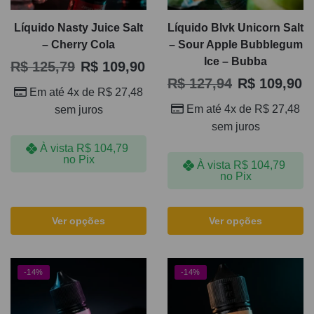
Líquido Nasty Juice Salt
Líquido Blvk Unicorn Salt
– Cherry Cola
– Sour Apple Bubblegum
Ice – Bubba
R$
125,79
R$
109,90
R$
127,94
R$
109,90
Em até 4x de
R$
27,48
Em até 4x de
R$
27,48
sem juros
sem juros
À vista
R$
104,79
no Pix
À vista
R$
104,79
no Pix
Ver opções
Ver opções
-14%
-14%