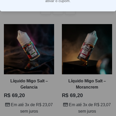
ativar o cupom.
Com 134 opções, esta seleção facilita comparar
1
2
propostas de sabor, intensidade doce e estilo de
vaporização sem cair em escolhas genéricas. É uma
categoria indicada para quem prefere tragadas mais
suaves na garganta e quer explorar líquidos com perfil
dessert para uso diário ou momentos específicos. Se a
ideia é sair dos frutados e encontrar um salt com
assinatura mais cremosa, este é o ponto de partida certo.
Líquido Migo Salt –
Líquido Migo Salt –
Gelancia
Morancrem
R$
69,20
R$
69,20
Em até 3x de
R$
23,07
Em até 3x de
R$
23,07
sem juros
sem juros