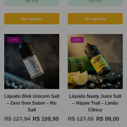
no Pix
no Pix
Ver opções
Ver opções
-14%
-22%
Líquido Blvk Unicorn Salt
Líquido Nasty Juice Salt
– Zero Sem Sabor – Nic
– Hippie Trail – Limão
Salt
Cítrico
R$
127,94
R$
109,90
R$
127,05
R$
99,00