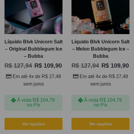
Líquido Blvk Unicorn Salt
Líquido Blvk Unicorn Salt
– Original Bubblegum Ice
– Melon Bubblegum Ice –
– Bubba
Bubba
R$
127,94
R$
109,90
R$
127,94
R$
109,90
Em até 4x de
R$
27,48
Em até 4x de
R$
27,48
sem juros
sem juros
À vista
R$
104,79
À vista
R$
104,79
no Pix
no Pix
Ver opções
Ver opções