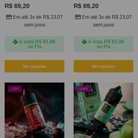
R$
69,20
R$
69,20
Em até 3x de
R$
23,07
Em até 3x de
R$
23,07
sem juros
sem juros
À vista
R$
65,98
À vista
R$
65,98
no Pix
no Pix
Ver opções
Ver opções
-13%
-14%