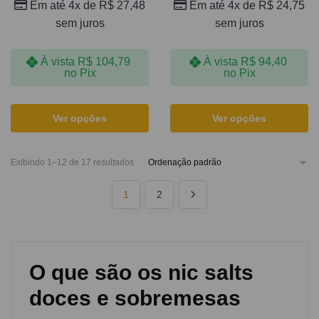
Em até 4x de
R$
27,48
Em até 4x de
R$
24,75
sem juros
sem juros
À vista
R$
104,79
À vista
R$
94,40
no Pix
no Pix
Ver opções
Ver opções
Exibindo 1–12 de 17 resultados
1
2
O que são os nic salts
doces e sobremesas