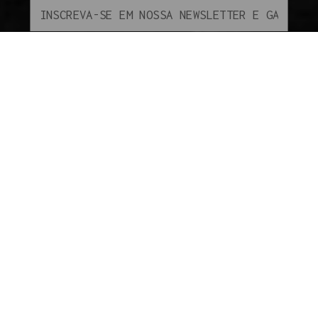
INSCREVER-SE
ATENDIMENTO
SEGUNDA À SEXTA DAS 09H ÀS 18H.
(110 95800-9409
INSTITUCIONAL
SOBRE A VAPOR GRINGO
COMO COMPRAR
SEGURANÇA
ENVIO
PAGAMENTO
GARANTIA
POLÍTICAS DE PRIVACIDADE
TROCAS E DEVOLUÇÕES
GUIA DO INICIANTE
Todos os direitos
reservados à Vapor
Gringo® - 2024