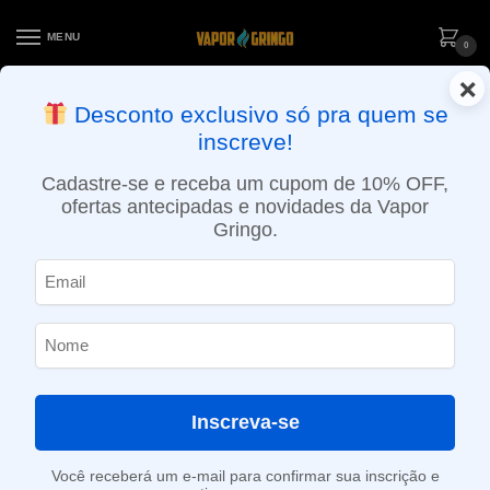
MENU
0
×
ENTREGA NO MESMO DIA EM SÃO PAULO (SEG A SEX): PEDIDOS
Desconto exclusivo só pra quem se
APROVADOS ATÉ 15:30 VIA MOTOBOY
inscreve!
Início
»
Minha Conta
Cadastre-se e receba um cupom de 10% OFF,
Minha Conta
ofertas antecipadas e novidades da Vapor
Gringo.
Entrar
Nome de usuário ou e-mail
*
Inscreva-se
Senha
*
Você receberá um e-mail para confirmar sua inscrição e