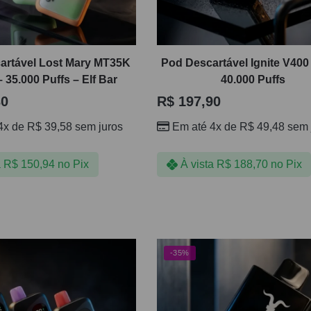
artável Lost Mary MT35K
Pod Descartável Ignite V400 
 35.000 Puffs – Elf Bar
40.000 Puffs
30
R$
197,90
4x de
R$
39,58
sem juros
Em até 4x de
R$
49,48
sem 
a
R$
150,94
no Pix
À vista
R$
188,70
no Pix
-35%