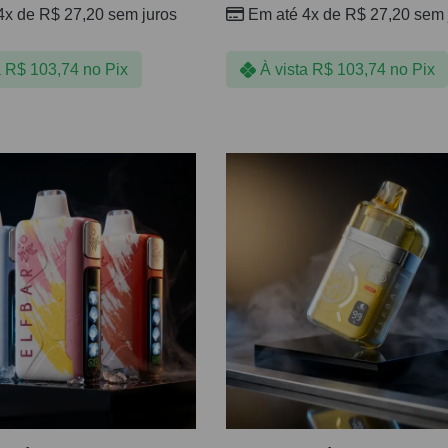
4x de
R$
27,20
sem juros
Em até 4x de
R$
27,20
sem 
a
R$
103,74
no Pix
À vista
R$
103,74
no Pix