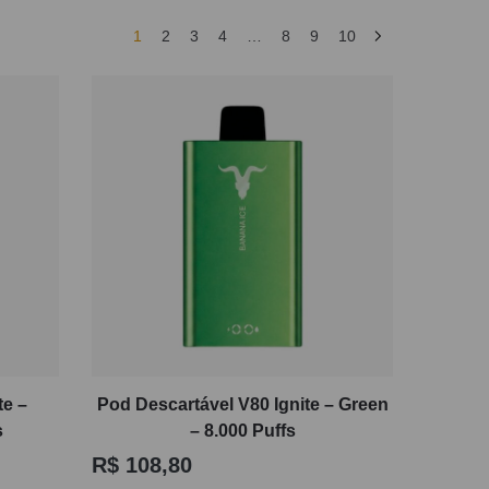
uso, autonomia e proposta de experiência.
1
2
3
4
…
8
9
10
os a quem procura facilidade, acionamento
dispositivo compacto, funcional e direto ao
s segurança.
te –
Pod Descartável V80 Ignite – Green
s
– 8.000 Puffs
R$
108,80