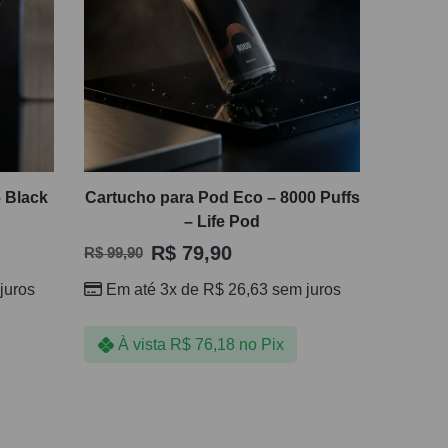
– Black
Cartucho para Pod Eco – 8000 Puffs
– Life Pod
R$
79,90
R$
99,90
juros
Em até 3x de
R$
26,63
sem juros
À vista
R$
76,18
no Pix