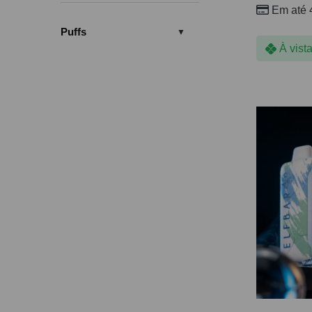
Em até 
Puffs
À vist