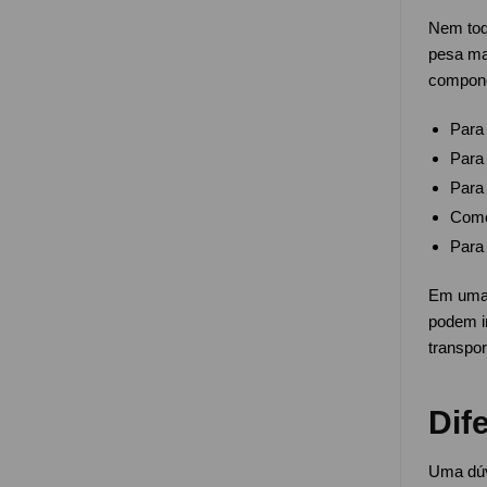
Nem todo
pesa ma
compone
Para
Para
Para 
Como
Para 
Em uma 
podem im
transpor
Dif
Uma dúv