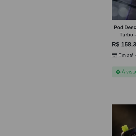
Pod Desc
Turbo –
R$
158,
Em até 
À vist