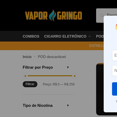
Pesquis
COMBOS
CIGARRO ELETRÔNICO
PODS
ENTREGA NO ME
Início
POD descartável
»
Filtrar por Preço
POD 
Filtrar
Preço:
R$ 0
—
R$ 250
O POD 
líquid
quem e
Le
Tipo de Nicotina
que co