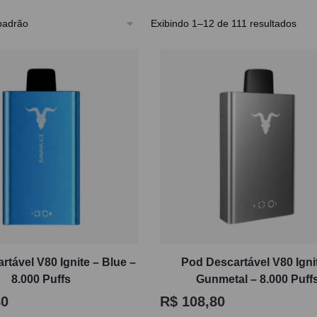
prar um pod descartável, o principal ponto é avaliar perfil de 
Exibindo 1–12 de 111 resultados
com uma seleção enxuta, esta categoria reúne produtos voltad
 e menor necessidade de manutenção. Se a sua prioridade é um 
 aqui estão as opções certas para comparar e escolher com mai
rtável V80 Ignite – Blue –
Pod Descartável V80 Igni
8.000 Puffs
Gunmetal – 8.000 Puff
80
R$
108,80