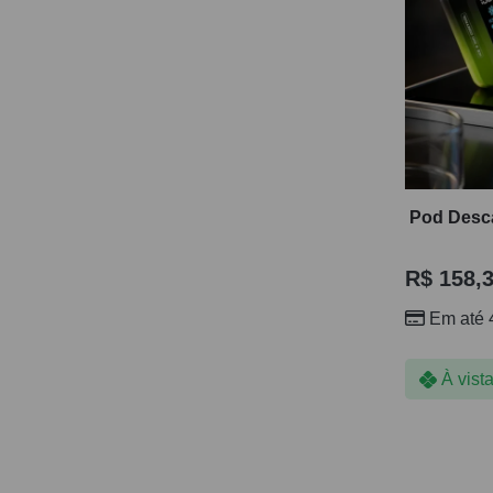
Pod Desca
R$
158,
Em até 
À vist