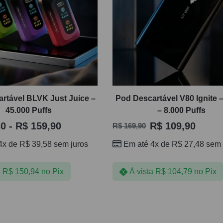
rtável BLVK Just Juice –
Pod Descartável V80 Ignite 
45.000 Puffs
– 8.000 Puffs
30
-
R$
159,90
R$
109,90
R$
169,90
4x de
R$
39,58
sem juros
Em até 4x de
R$
27,48
sem 
a
R$
150,94
no Pix
À vista
R$
104,79
no Pix