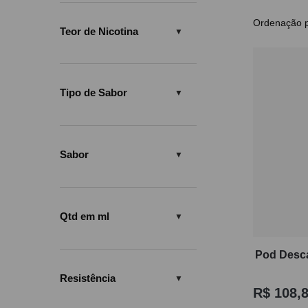
Ao com
Mesmo 
Teor de Nicotina
rápido
ponto,
Tipo de Sabor
Sabor
Qtd em ml
Pod Desca
Resistência
R$
108,