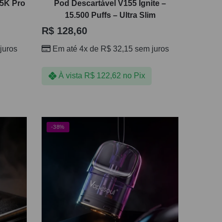
45K Pro
Pod Descartável V155 Ignite –
15.500 Puffs – Ultra Slim
R$
128,60
juros
Em até 4x de
R$
32,15
sem juros
À vista
R$
122,62
no Pix
-38%