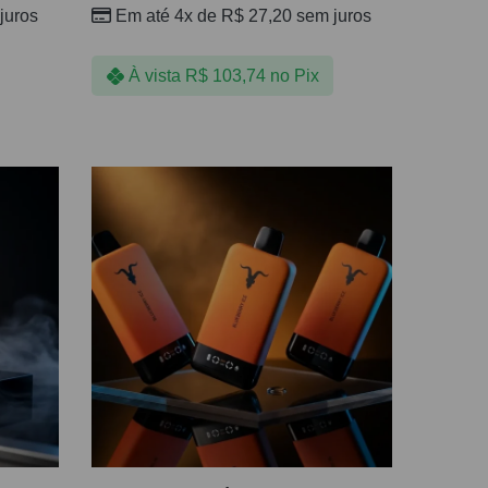
juros
Em até 4x de
R$
27,20
sem juros
À vista
R$
103,74
no Pix