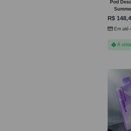
Pod Desca
Summer 
R$
148,
Em até 
À vist