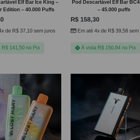
rtável Elf Bar Ice King –
Pod Descartável Elf Bar BC
Edition – 40.000 Puffs
– 45.000 puffs
40
R$
158,30
4x de
R$
37,10
sem juros
Em até 4x de
R$
39,58
sem 
a
R$
141,50
no Pix
À vista
R$
150,94
no Pix