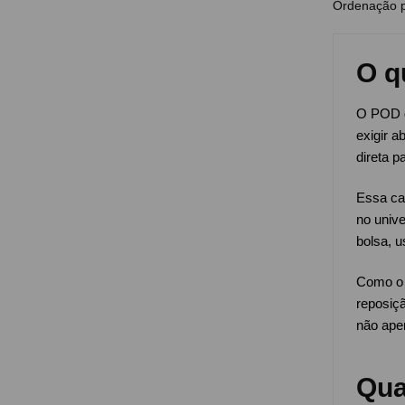
O q
O POD d
exigir a
direta 
Essa cat
no unive
bolsa, 
Como o p
reposiçã
não ape
Qua