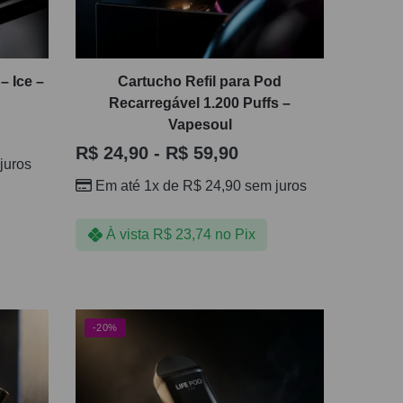
– Ice –
Cartucho Refil para Pod
Recarregável 1.200 Puffs –
Vapesoul
R$
24,90
-
R$
59,90
juros
Em até 1x de
R$
24,90
sem juros
À vista
R$
23,74
no Pix
-20%