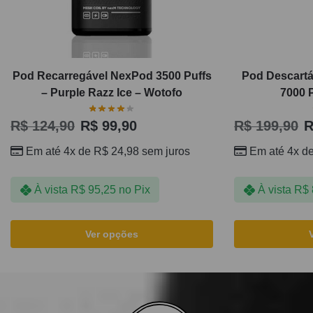
Pod Recarregável NexPod 3500 Puffs
Pod Descartá
– Purple Razz Ice – Wotofo
7000 P
R$
124,90
R$
99,90
R$
199,90
R
Em até 4x de
R$
24,98
sem juros
Em até 4x d
À vista
R$
95,25
no Pix
À vista
R$
Ver opções