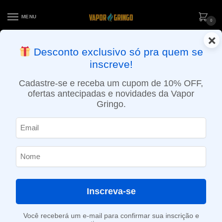
MENU
0
×
ENTREGA NO MESMO DIA EM SÃO PAULO (SEG A SEX): PEDIDOS
Desconto exclusivo só pra quem se
APROVADOS ATÉ 15:30 VIA MOTOBOY
inscreve!
Início
»
Loja
»
POD descartável
»
Até 10.000 Puffs
»
Pod descartável NikBar – 4000 Puffs – Cool Mint
Cadastre-se e receba um cupom de 10% OFF,
ofertas antecipadas e novidades da Vapor
Gringo.
Inscreva-se
Você receberá um e-mail para confirmar sua inscrição e