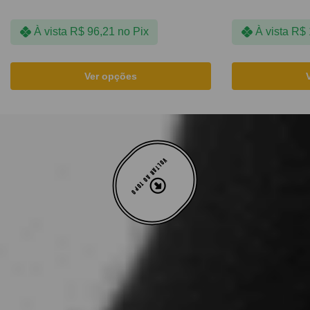
À vista
R$
96,21
no Pix
À vista
R$
Ver opções
VOLTAR AO TOPO