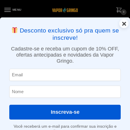
MENU
0
×
ENTREGA NO MESMO DIA EM SÃO PAULO (SEG A SEX): PEDIDOS
Desconto exclusivo só pra quem se
APROVADOS ATÉ 15:30 VIA MOTOBOY
inscreve!
Início
»
Loja
»
POD descartável
»
Até 10.000 Puffs
»
Pod descartável NikBar – 4000 Puffs – Kiwi Melon Ice
Cadastre-se e receba um cupom de 10% OFF,
ofertas antecipadas e novidades da Vapor
Gringo.
Inscreva-se
Você receberá um e-mail para confirmar sua inscrição e