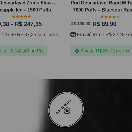
Descartável Zomo Flow –
Pod Descartável Rand M T
eapple Ice – 1500 Puffs
7000 Puffs – Bluesour Ra
,38
-
R$
247,35
R$
89,90
R$
199,90
té 4x de
R$
37,35
sem juros
Em até 4x de
R$
22,48
sem
ista
R$
142,43
no Pix
À vista
R$
85,72
no Pix
VOLTAR AO TOPO