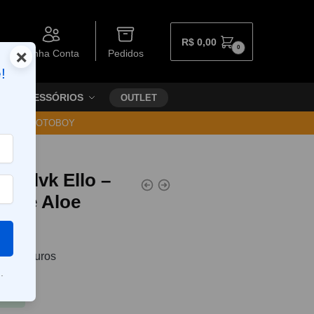
R$
0,00
0
×
Minha Conta
Pedidos
!
ACESSÓRIOS
OUTLET
30 VIA MOTOBOY
l Blvk Ello –
Grape Aloe
3
sem juros
.
Pix