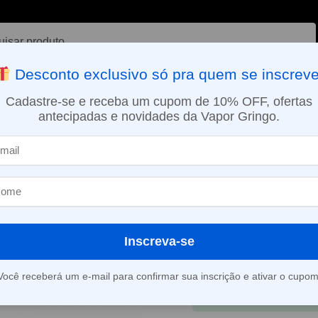
ar
Desconto exclusivo só pra quem se inscreve
VAPORIZADOR DE ERVAS
E-LIQUÍDOS
NICOTINA ORAL
Cadastre-se e receba um cupom de 10% OFF, ofertas
antecipadas e novidades da Vapor Gringo.
SMO DIA EM SÃO PAULO (SEG A SEX): PEDIDOS APROVADOS ATÉ 15:
Pod Descartável Blvk Ello – 2500 Puffs – Grape Aloe
»
Pod Descartáve
2500 Puffs – 
R$
79,90
R$
114,90
Inscreva-se
Em até 3x de
R$
26,6
Você receberá um e-mail para confirmar sua inscrição e ativar o cupom
À vista
R$
76,18
no 