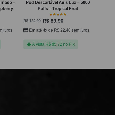
ornado –
Pod Descartável Airis Lux – 5000
spberry
Puffs – Tropical Fruit
R$
89,90
R$
124,90
 juros
Em até 4x de
R$
22,48
sem juros
À vista
R$
85,72
no Pix