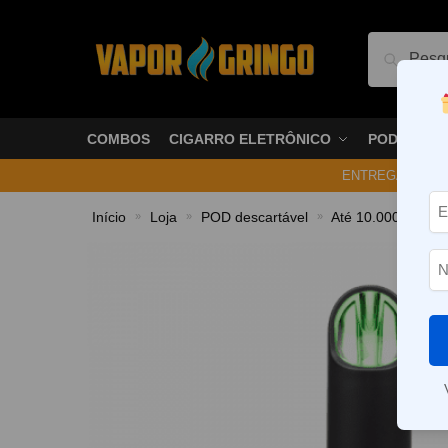
Pesquis
COMBOS
CIGARRO ELETRÔNICO
PODS
ENTREGA NO ME
Início
Loja
POD descartável
Até 10.000 Puffs
»
»
»