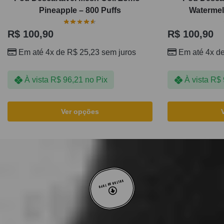
Pineapple – 800 Puffs
Watermel
R$
100,90
R$
100,90
Em até 4x de
R$
25,23
sem juros
Em até 4x d
À vista
R$
96,21
no Pix
À vista
R$
Ver opções
VOLTAR AO TOPO