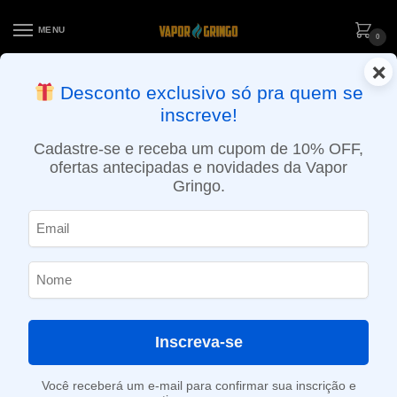
MENU
0
×
ENTREGA NO MESMO DIA EM SÃO PAULO (SEG A SEX): PEDIDOS
Desconto exclusivo só pra quem se
APROVADOS ATÉ 15:30 VIA MOTOBOY
inscreve!
Início
»
Loja
»
POD descartável
»
Até 10.000 Puffs
»
Pod Descartável Zomo Flow – Holz Orange – 1500 Puffs
Cadastre-se e receba um cupom de 10% OFF,
ofertas antecipadas e novidades da Vapor
Gringo.
Inscreva-se
Você receberá um e-mail para confirmar sua inscrição e