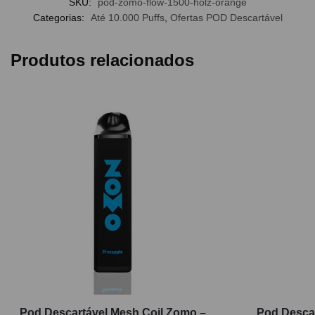
SKU:
pod-zomo-flow-1500-holz-orange
Categorias:
Até 10.000 Puffs
,
Ofertas POD Descartável
Produtos relacionados
Pod Descartável Mesh Coil Zomo –
Pod Descar