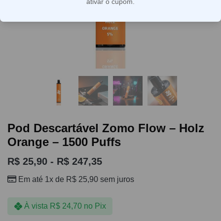
ativar o cupom.
Pod Descartável Zomo Flow – Holz
Orange – 1500 Puffs
R$
25,90
-
R$
247,35
Em até 1x de
R$
25,90
sem juros
À vista
R$
24,70
no Pix