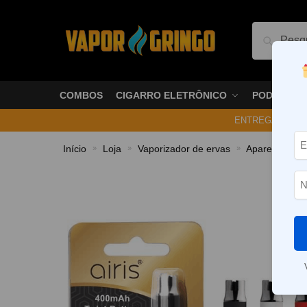
Pesquis
COMBOS
CIGARRO ELETRÔNICO
PODS
ENTREGA NO ME
Início
Loja
Vaporizador de ervas
Aparelhos
»
»
»
»