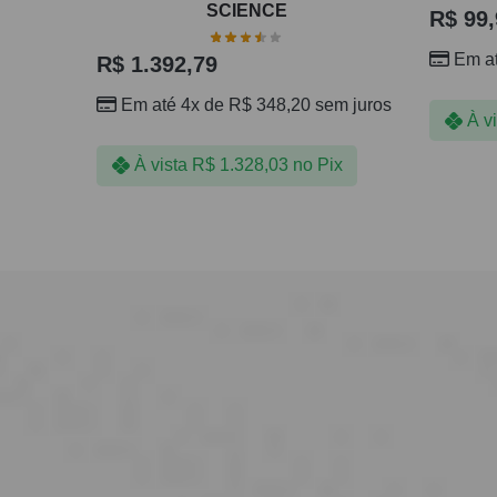
SCIENCE
R$
99,
Em a
R$
1.392,79
Em até 4x de
R$
348,20
sem juros
À v
À vista
R$
1.328,03
no Pix