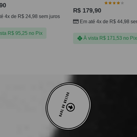
90
R$
179,90
té 4x de
R$
24,98
sem juros
Em até 4x de
R$
44,98
sem
ista
R$
95,25
no Pix
À vista
R$
171,53
no Pix
VOLTAR AO TOPO