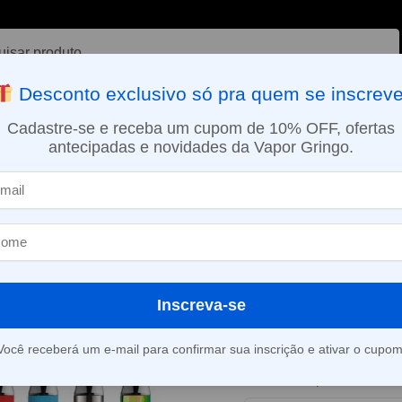
ar
Desconto exclusivo só pra quem se inscreve
VAPORIZADOR DE ERVAS
E-LIQUÍDOS
NICOTINA ORAL
Cadastre-se e receba um cupom de 10% OFF, ofertas
antecipadas e novidades da Vapor Gringo.
SMO DIA EM SÃO PAULO (SEG A SEX): PEDIDOS APROVADOS ATÉ 15:
Kit USB charger VV – Twist Battery – 350mAh – Airistech
Kit USB charg
Battery – 350m
Inscreva-se
Este produto está fora d
Você receberá um e-mail para confirmar sua inscrição e ativar o cupom
Consultar prazo e valor 