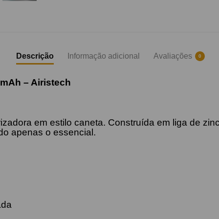
Descrição
Informação adicional
Avaliações
0
0mAh – Airistech
adora em estilo caneta. Construída em liga de zinco,
do apenas o essencial.
ada