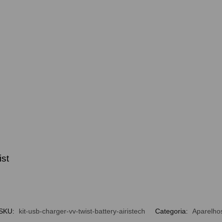
ist
SKU:
kit-usb-charger-vv-twist-battery-airistech
Categoria:
Aparelho