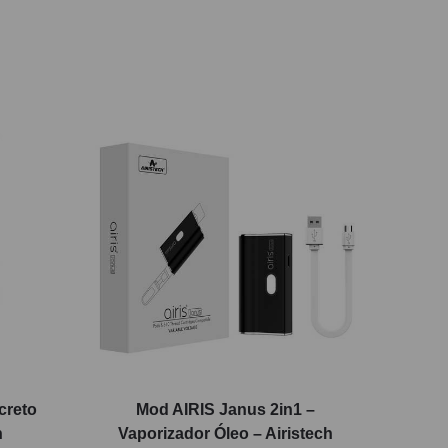
creto
Mod AIRIS Janus 2in1 –
h
Vaporizador Óleo – Airistech