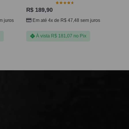
R$
189,90
 juros
Em até 4x de
R$
47,48
sem juros
À vista
R$
181,07
no Pix