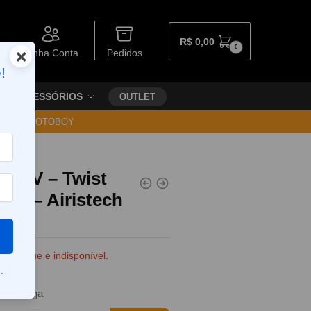
R$
0,00
0
×
Minha Conta
Pedidos
!
ACESSÓRIOS
OUTLET
30 VIA MOTOBOY
er VV – Twist
Ah – Airistech
e estoque e indisponível.
.
da entrega