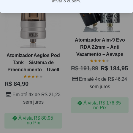
ativar o cupom.
Atomizador Aim-9 Evo
RDA 22mm – Anti
Vazamento – Asvape
Atomizador Aeglos Pod
Tank – Sistema de
R$
191,89
R$
184,95
Preenchimento – Uwell
Em até 4x de
R$
46,24
R$
84,90
sem juros
Em até 4x de
R$
21,23
sem juros
À vista
R$
176,35
no Pix
À vista
R$
80,95
no Pix