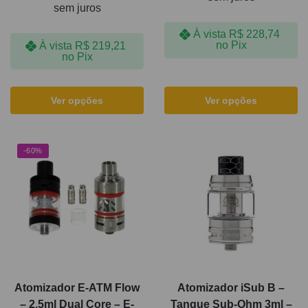
sem juros
À vista
R$
228,74
no Pix
À vista
R$
219,21
no Pix
Ver opções
Ver opções
-60%
Atomizador E-ATM Flow
Atomizador iSub B –
– 2,5ml Dual Core – E-
Tanque Sub-Ohm 3ml –