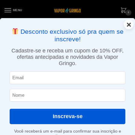
MENU
0
×
ENTREGA NO MESMO DIA EM SÃO PAULO (SEG A SEX): PEDIDOS
Desconto exclusivo só pra quem se
APROVADOS ATÉ 15:30 VIA MOTOBOY
inscreve!
Início
»
Prateado
Cadastre-se e receba um cupom de 10% OFF,
Prateado
ofertas antecipadas e novidades da Vapor
Gringo.
SHOW FILTERS
Exibindo 1–12 de 26 resultados
1
2
3
Inscreva-se
Você receberá um e-mail para confirmar sua inscrição e
-4%