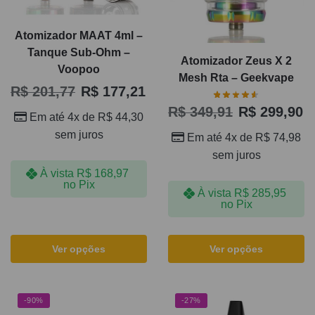
Atomizador MAAT 4ml –
Tanque Sub-Ohm –
Atomizador Zeus X 2
Voopoo
Mesh Rta – Geekvape
R$
201,77
R$
177,21
R$
349,91
R$
299,90
Em até 4x de
R$
44,30
sem juros
Em até 4x de
R$
74,98
sem juros
À vista
R$
168,97
no Pix
À vista
R$
285,95
no Pix
Ver opções
Ver opções
-90%
-27%