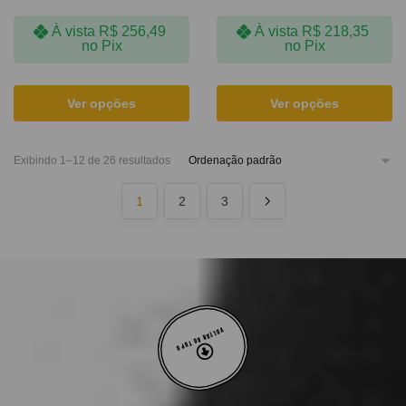
À vista
R$
256,49
À vista
R$
218,35
no Pix
no Pix
Ver opções
Ver opções
Exibindo 1–12 de 26 resultados
1
2
3
VOLTAR AO TOPO