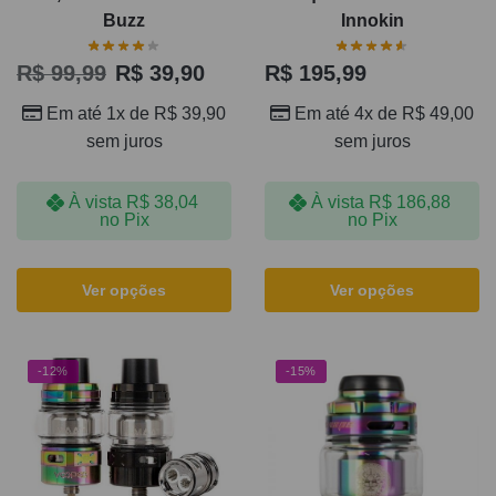
Buzz
Innokin
R$
99,99
R$
39,90
R$
195,99
Em até 1x de
R$
39,90
Em até 4x de
R$
49,00
sem juros
sem juros
À vista
R$
38,04
À vista
R$
186,88
no Pix
no Pix
Ver opções
Ver opções
-12%
-15%