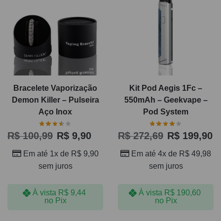
Bracelete Vaporização
Kit Pod Aegis 1Fc –
Demon Killer – Pulseira
550mAh – Geekvape –
Aço Inox
Pod System
R$
100,99
R$
9,90
R$
272,69
R$
199,90
Em até 1x de
R$
9,90
Em até 4x de
R$
49,98
sem juros
sem juros
À vista
R$
9,44
À vista
R$
190,60
no Pix
no Pix