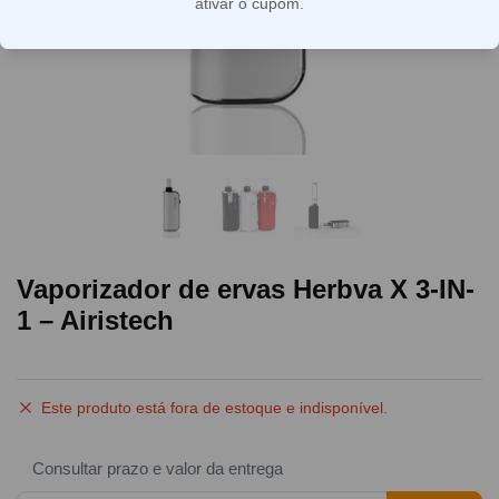
ativar o cupom.
Vaporizador de ervas Herbva X 3-IN-
1 – Airistech
Este produto está fora de estoque e indisponível.
Consultar prazo e valor da entrega