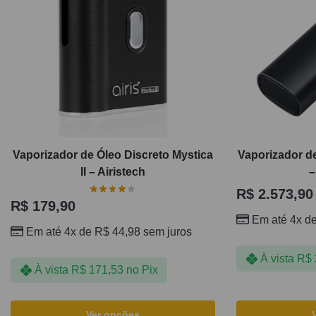
Vaporizador de Óleo Discreto Mystica
Vaporizador d
II – Airistech
–
R$
2.573,90
R$
179,90
Em até 4x d
Em até 4x de
R$
44,98
sem juros
À vista
R$
À vista
R$
171,53
no Pix
Ver opções