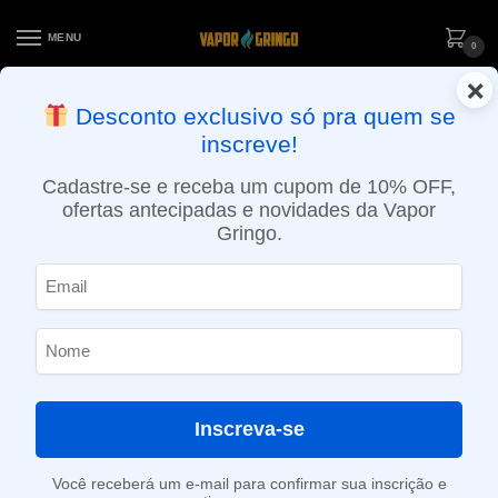
MENU
0
×
ENTREGA NO MESMO DIA EM SÃO PAULO (SEG A SEX): PEDIDOS
Desconto exclusivo só pra quem se
APROVADOS ATÉ 15:30 VIA MOTOBOY
inscreve!
Início
»
Loja
»
Vaporizador de ervas
»
Aparelhos
»
Vaporizador de ervas Herbva X 3-IN-1 – Airistech
Cadastre-se e receba um cupom de 10% OFF,
ofertas antecipadas e novidades da Vapor
Gringo.
Inscreva-se
Você receberá um e-mail para confirmar sua inscrição e