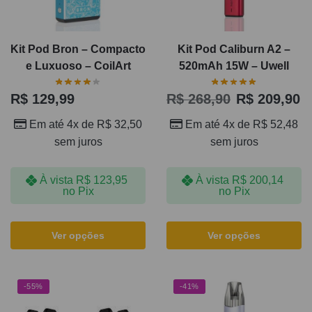
Kit Pod Bron – Compacto
Kit Pod Caliburn A2 –
e Luxuoso – CoilArt
520mAh 15W – Uwell
R$
129,99
R$
268,90
R$
209,90
Em até 4x de
R$
32,50
Em até 4x de
R$
52,48
sem juros
sem juros
À vista
R$
123,95
À vista
R$
200,14
no Pix
no Pix
Ver opções
Ver opções
-55%
-41%