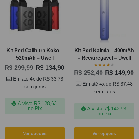
Kit Pod Caliburn Koko –
Kit Pod Kalmia – 400mAh
520mAh – Uwell
– Recarregável – Uwell
R$
299,99
R$
134,90
R$
252,40
R$
149,90
Em até 4x de
R$
33,73
Em até 4x de
R$
37,48
sem juros
sem juros
À vista
R$
128,63
no Pix
À vista
R$
142,93
no Pix
Ver opções
Ver opções