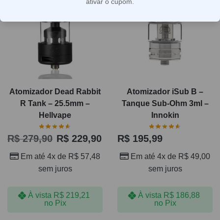
ativar o cupom.
Atomizador Dead Rabbit
Atomizador iSub B –
R Tank – 25.5mm –
Tanque Sub-Ohm 3ml –
Hellvape
Innokin
R$
279,90
R$
229,90
R$
195,99
Em até 4x de
R$
57,48
Em até 4x de
R$
49,00
sem juros
sem juros
À vista
R$
219,21
À vista
R$
186,88
no Pix
no Pix