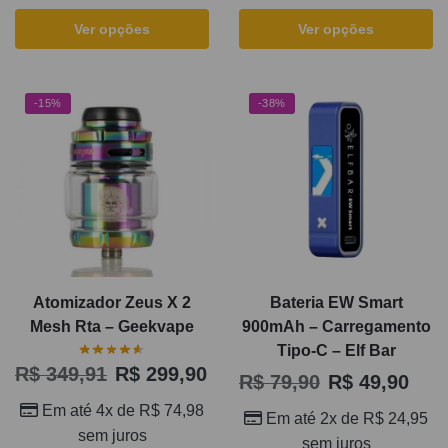
Ver opções
Ver opções
-15%
-38%
Atomizador Zeus X 2
Bateria EW Smart
Mesh Rta – Geekvape
900mAh – Carregamento
Tipo-C – Elf Bar
R$
349,91
R$
299,90
R$
79,90
R$
49,90
Em até 4x de
R$
74,98
Em até 2x de
R$
24,95
sem juros
sem juros