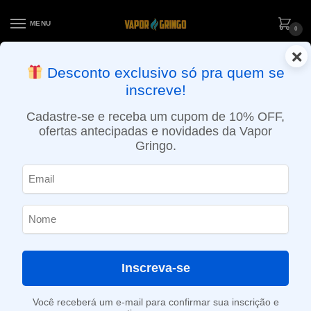
MENU
0
×
ENTREGA NO MESMO DIA EM SÃO PAULO (SEG A SEX): PEDIDOS
Desconto exclusivo só pra quem se
APROVADOS ATÉ 15:30 VIA MOTOBOY
inscreve!
Início
»
Azul
Cadastre-se e receba um cupom de 10% OFF,
Azul
ofertas antecipadas e novidades da Vapor
Gringo.
SHOW FILTERS
Exibindo 1–12 de 34 resultados
1
2
3
Inscreva-se
Você receberá um e-mail para confirmar sua inscrição e
-19%