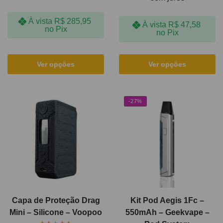
À vista
R$
285,95
À vista
R$
47,58
no Pix
no Pix
Ver opções
Ver opções
-27%
Capa de Proteção Drag
Kit Pod Aegis 1Fc –
Mini – Silicone – Voopoo
550mAh – Geekvape –