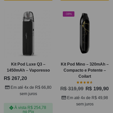
-38%
Kit Pod Luxe Q3 –
Kit Pod Mino – 320mAh –
1450mAh – Vaporesso
Compacto e Potente –
Coilart
R$
267,20
Em até 4x de
R$
66,80
R$
319,99
R$
199,90
sem juros
Em até 4x de
R$
49,98
sem juros
À vista
R$
254,78
no Pix