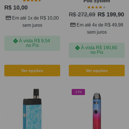
Pod System
R$
10,00
R$
272,69
R$
199,90
Em até 1x de
R$
10,00
Em até 4x de
R$
49,98
sem juros
sem juros
À vista
R$
9,54
no Pix
À vista
R$
190,60
no Pix
Ver opções
Ver opções
-22%