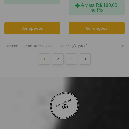
À vista
R$
190,60
no Pix
Ver opções
Ver opções
Exibindo 1–12 de 34 resultados
1
2
3
VOLTAR AO TOPO