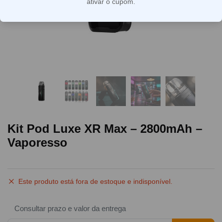
ativar o cupom.
Kit Pod Luxe XR Max – 2800mAh –
Vaporesso
Este produto está fora de estoque e indisponível.
Consultar prazo e valor da entrega