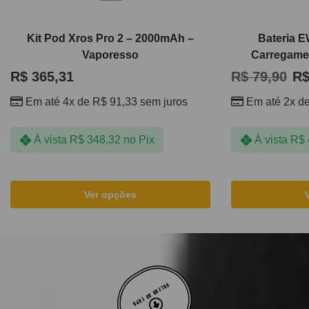
Kit Pod Xros Pro 2 – 2000mAh –
Bateria 
Vaporesso
Carregamen
R$
365,31
R$
79,90
R
Em até 4x de
R$
91,33
sem juros
Em até 2x d
À vista
R$
348,32
no Pix
À vista
R$
Ver opções
VOLTAR AO TOPO