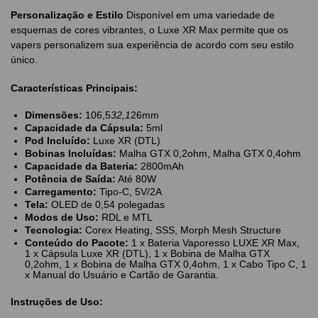
Personalização e Estilo
Disponível em uma variedade de
esquemas de cores vibrantes, o Luxe XR Max permite que os
vapers personalizem sua experiência de acordo com seu estilo
único.
Características Principais:
Dimensões:
106,5
32,1
26mm
Capacidade da Cápsula:
5ml
Pod Incluído:
Luxe XR (DTL)
Bobinas Incluídas:
Malha GTX 0,2ohm, Malha GTX 0,4ohm
Capacidade da Bateria:
2800mAh
Potência de Saída:
Até 80W
Carregamento:
Tipo-C, 5V/2A
Tela:
OLED de 0,54 polegadas
Modos de Uso:
RDL e MTL
Tecnologia:
Corex Heating, SSS, Morph Mesh Structure
Conteúdo do Pacote:
1 x Bateria Vaporesso LUXE XR Max,
1 x Cápsula Luxe XR (DTL), 1 x Bobina de Malha GTX
0,2ohm, 1 x Bobina de Malha GTX 0,4ohm, 1 x Cabo Tipo C, 1
x Manual do Usuário e Cartão de Garantia.
Instruções de Uso: