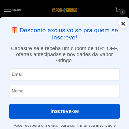
MENU
0
×
ENTREGA NO MESMO DIA EM SÃO PAULO (SEG A SEX): PEDIDOS
Desconto exclusivo só pra quem se
APROVADOS ATÉ 15:30 VIA MOTOBOY
inscreve!
Início
»
Loja
»
POD System
»
Aparelhos
»
Kit Pod Luxe XR Max – 2800mAh – Vaporesso
Cadastre-se e receba um cupom de 10% OFF,
ofertas antecipadas e novidades da Vapor
Gringo.
Inscreva-se
Você receberá um e-mail para confirmar sua inscrição e