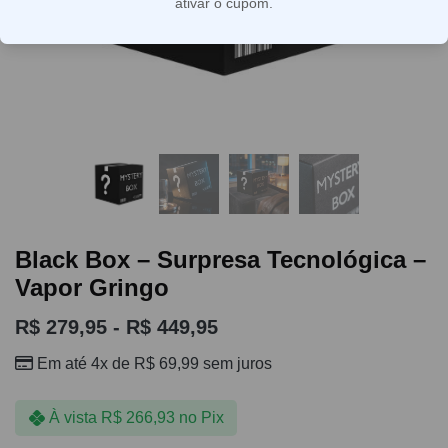
ativar o cupom.
Black Box – Surpresa Tecnológica –
Vapor Gringo
R$
279,95
-
R$
449,95
Em até 4x de
R$
69,99
sem juros
À vista
R$
266,93
no Pix