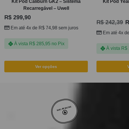
Kit Pod Caliburn GK2 – Sistema
Kit Pod Yea
Recarregável – Uwell
R$
299,90
R$
242,39
R
Em até 4x de
R$
74,98
sem juros
Em até 4x d
À vista
R$
285,95
no Pix
À vista
R$
Ver opções
VOLTAR AO TOPO