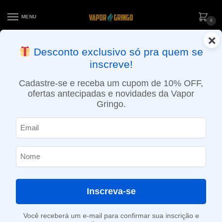
MENU
0
×
ENTREGA NO MESMO DIA EM SÃO PAULO (SEG A SEX): PEDIDOS
Desconto exclusivo só pra quem se
APROVADOS ATÉ 15:30 VIA MOTOBOY
inscreve!
Início
»
Loja
»
POD System
»
Aparelhos
»
Black Box – Surpresa Tecnológica – Vapor Gringo
Cadastre-se e receba um cupom de 10% OFF,
ofertas antecipadas e novidades da Vapor
Gringo.
Inscreva-se
Você receberá um e-mail para confirmar sua inscrição e