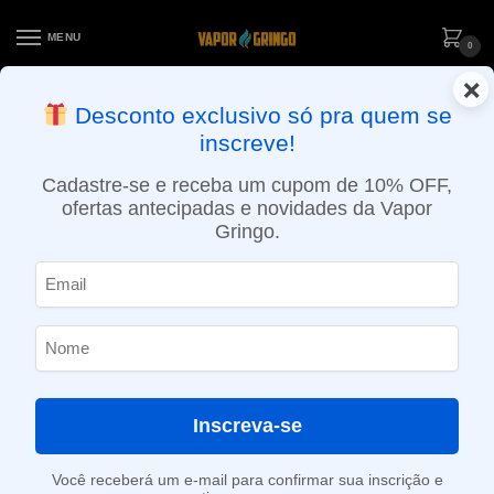
MENU
0
×
ENTREGA NO MESMO DIA EM SÃO PAULO (SEG A SEX): PEDIDOS
Desconto exclusivo só pra quem se
APROVADOS ATÉ 15:30 VIA MOTOBOY
inscreve!
Início
»
Loja
»
POD System
»
Aparelhos
»
Kit Pod Xros Pro – 1200mAh – Vaporesso
Cadastre-se e receba um cupom de 10% OFF,
ofertas antecipadas e novidades da Vapor
Gringo.
Inscreva-se
Você receberá um e-mail para confirmar sua inscrição e