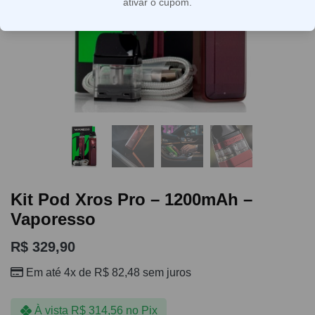
ativar o cupom.
Kit Pod Xros Pro – 1200mAh –
Vaporesso
R$
329,90
Em até 4x de
R$
82,48
sem juros
À vista
R$
314,56
no Pix