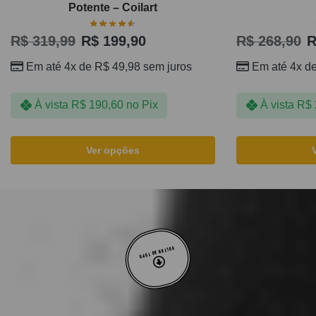
Potente – Coilart
R$
319,99
R$
199,90
R$
268,90
R
Em até 4x de
R$
49,98
sem juros
Em até 4x d
À vista
R$
190,60
no Pix
À vista
R$
Ver opções
VOLTAR AO TOPO