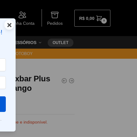
R$
0,00
0
×
Minha Conta
Pedidos
!
ACESSÓRIOS
OUTLET
30 VIA MOTOBOY
e
el Oxbar Plus
s – Mango
e
.
e estoque e indisponível.