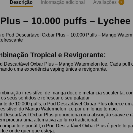
Descrição
Informação adicional
Avaliações
0
Plus – 10.000 puffs – Lyche
m o Pod Descartável Oxbar Plus – 10.000 Puffs – Mango Waterm
Refrescante
inação Tropical e Revigorante:
Pod Descartável Oxbar Plus – Mango Watermelon Ice. Cada puff 
onando uma experiência vaping única e revigorante.
binação irresistível de manga doce e melancia suculenta, co
r os seus sentidos e refrescar o seu paladar.
e de 10.000 puffs, o Pod Descartável Oxbar Plus oferece uma 
rresistível do Mango Watermelon Ice por um longo tempo.
od Descartável Oxbar Plus proporciona uma absorção suave e ráp
m procura uma alternativa ao fumo tradicional.
compacto e portátil, o Pod Descartável Oxbar Plus é perfeito 
 Ice onde quer que esteja.