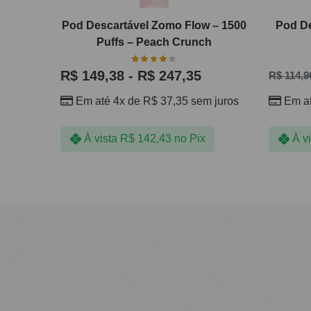
Pod Descartável Zomo Flow – 1500
Pod De
Puffs – Peach Crunch
R$
149,38
-
R$
247,35
R$
114,9
Em até 4x de
R$
37,35
sem juros
Em a
À vista
R$
142,43
no Pix
À v