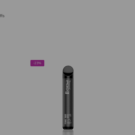
ffs
-23%