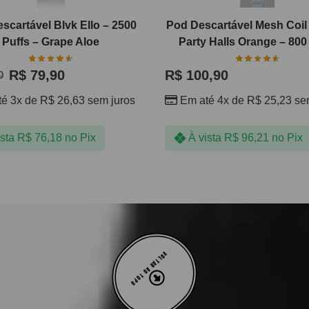
scartável Blvk Ello – 2500
Pod Descartável Mesh Coi
Puffs – Grape Aloe
Party Halls Orange – 800
R$
79,90
R$
100,90
0
té 3x de
R$
26,63
sem juros
Em até 4x de
R$
25,23
sem
ista
R$
76,18
no Pix
À vista
R$
96,21
no Pix
VOLTAR AO TOPO