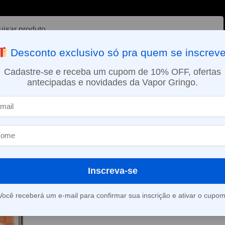
ar
Desconto exclusivo só pra quem se inscreve
VAPORIZADOR DE ERVAS
E-LIQUÍDOS
NICOTINA ORAL
Cadastre-se e receba um cupom de 10% OFF, ofertas
antecipadas e novidades da Vapor Gringo.
SMO DIA EM SÃO PAULO (SEG A SEX): PEDIDOS APROVADOS ATÉ 15:
Pod Descartável Oxbar Plus – 10.000 puffs – Mango Watermelon Ic
»
Pod Descartáv
– 10.000 puff
Watermelon Ic
Inscreva-se
Você receberá um e-mail para confirmar sua inscrição e ativar o cupom
Este produto está fora d