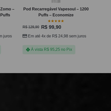
l Zomo –
Pod Recarregável Vapesoul – 1200
 Puffs
Puffs – Economize
R$
99,90
R$
129,90
 juros
Em até 4x de
R$
24,98
sem juros
À vista
R$
95,25
no Pix