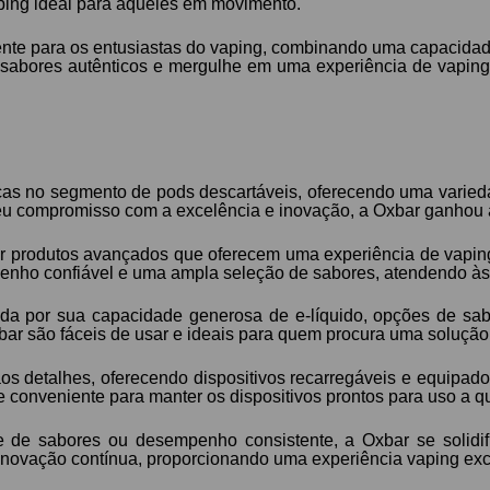
ing ideal para aqueles em movimento.
nte para os entusiastas do vaping, combinando uma capacida
sabores autênticos e mergulhe em uma experiência de vaping s
as no segmento de pods descartáveis, oferecendo uma variedad
seu compromisso com a excelência e inovação, a Oxbar ganhou
r produtos avançados que oferecem uma experiência de vapin
enho confiável e uma ampla seleção de sabores, atendendo às p
da por sua capacidade generosa de e-líquido, opções de sab
r são fáceis de usar e ideais para quem procura uma solução de
aos detalhes, oferecendo dispositivos recarregáveis e equipa
e conveniente para manter os dispositivos prontos para uso a 
de de sabores ou desempenho consistente, a Oxbar se solid
 e inovação contínua, proporcionando uma experiência vaping e