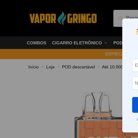
Pesquis
COMBOS
CIGARRO ELETRÔNICO
PODS
ENTREGA NO ME
Início
Loja
POD descartável
Até 10.000 Puffs
»
»
»