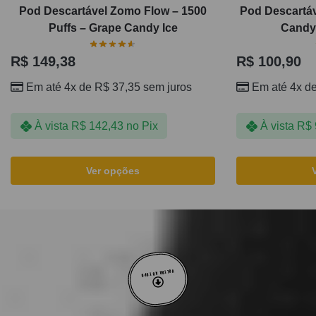
Pod Descartável Zomo Flow – 1500
Pod Descartáv
Puffs – Grape Candy Ice
Candy 
R$
149,38
R$
100,90
Em até 4x de
R$
37,35
sem juros
Em até 4x d
À vista
R$
142,43
no Pix
À vista
R$
Ver opções
VOLTAR AO TOPO