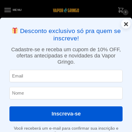
MENU
0
×
ENTREGA NO MESMO DIA EM SÃO PAULO (SEG A SEX): PEDIDOS
Desconto exclusivo só pra quem se
APROVADOS ATÉ 15:30 VIA MOTOBOY
inscreve!
Início
»
Loja
»
POD descartável
»
Até 10.000 Puffs
»
Pod Descartável Oxbar Plus – 10.000 puffs – Lychee Watermelon
Cadastre-se e receba um cupom de 10% OFF,
ofertas antecipadas e novidades da Vapor
Gringo.
Inscreva-se
Você receberá um e-mail para confirmar sua inscrição e