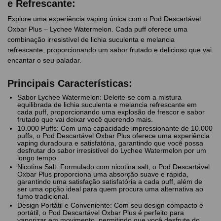
e Refrescante:
Explore uma experiência vaping única com o Pod Descartável
Oxbar Plus – Lychee Watermelon. Cada puff oferece uma
combinação irresistível de lichia suculenta e melancia
refrescante, proporcionando um sabor frutado e delicioso que vai
encantar o seu paladar.
Principais Características:
Sabor Lychee Watermelon: Deleite-se com a mistura
equilibrada de lichia suculenta e melancia refrescante em
cada puff, proporcionando uma explosão de frescor e sabor
frutado que vai deixar você querendo mais.
10.000 Puffs: Com uma capacidade impressionante de 10.000
puffs, o Pod Descartável Oxbar Plus oferece uma experiência
vaping duradoura e satisfatória, garantindo que você possa
desfrutar do sabor irresistível do Lychee Watermelon por um
longo tempo.
Nicotina Salt: Formulado com nicotina salt, o Pod Descartável
Oxbar Plus proporciona uma absorção suave e rápida,
garantindo uma satisfação satisfatória a cada puff, além de
ser uma opção ideal para quem procura uma alternativa ao
fumo tradicional.
Design Portátil e Conveniente: Com seu design compacto e
portátil, o Pod Descartável Oxbar Plus é perfeito para
vaporizar em movimento, permitindo que você desfrute do