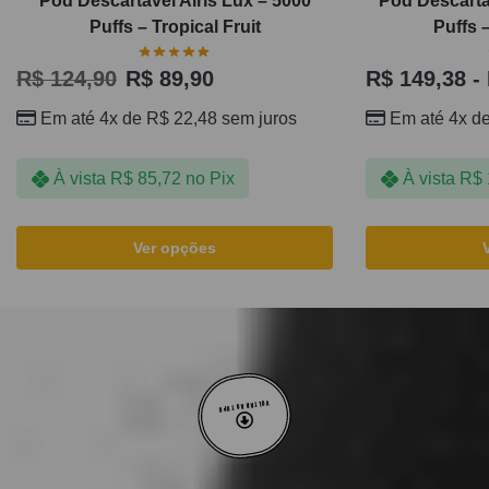
Pod Descartável Airis Lux – 5000
Pod Descartá
Puffs – Tropical Fruit
Puffs 
R$
124,90
R$
89,90
R$
149,38
-
Em até 4x de
R$
22,48
sem juros
Em até 4x d
À vista
R$
85,72
no Pix
À vista
R$
Ver opções
VOLTAR AO TOPO