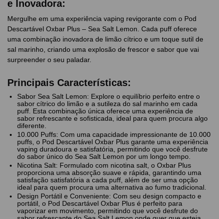
e Inovadora:
Mergulhe em uma experiência vaping revigorante com o Pod
Descartável Oxbar Plus – Sea Salt Lemon. Cada puff oferece
uma combinação inovadora de limão cítrico e um toque sutil de
sal marinho, criando uma explosão de frescor e sabor que vai
surpreender o seu paladar.
Principais Características:
Sabor Sea Salt Lemon: Explore o equilíbrio perfeito entre o
sabor cítrico do limão e a sutileza do sal marinho em cada
puff. Esta combinação única oferece uma experiência de
sabor refrescante e sofisticada, ideal para quem procura algo
diferente.
10.000 Puffs: Com uma capacidade impressionante de 10.000
puffs, o Pod Descartável Oxbar Plus garante uma experiência
vaping duradoura e satisfatória, permitindo que você desfrute
do sabor único do Sea Salt Lemon por um longo tempo.
Nicotina Salt: Formulado com nicotina salt, o Oxbar Plus
proporciona uma absorção suave e rápida, garantindo uma
satisfação satisfatória a cada puff, além de ser uma opção
ideal para quem procura uma alternativa ao fumo tradicional.
Design Portátil e Conveniente: Com seu design compacto e
portátil, o Pod Descartável Oxbar Plus é perfeito para
vaporizar em movimento, permitindo que você desfrute do
sabor refrescante do Sea Salt Lemon onde quer que esteja.