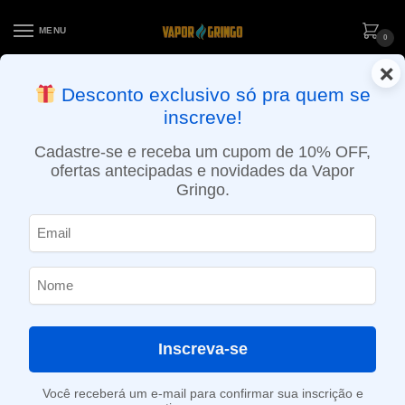
MENU
0
×
ENTREGA NO MESMO DIA EM SÃO PAULO (SEG A SEX): PEDIDOS
Desconto exclusivo só pra quem se
APROVADOS ATÉ 15:30 VIA MOTOBOY
inscreve!
Início
»
Loja
»
POD descartável
»
Até 10.000 Puffs
»
Pod Descartável Oxbar Plus – 10.000 puffs – Sea Salt Lemon
Cadastre-se e receba um cupom de 10% OFF,
ofertas antecipadas e novidades da Vapor
Gringo.
Inscreva-se
Você receberá um e-mail para confirmar sua inscrição e