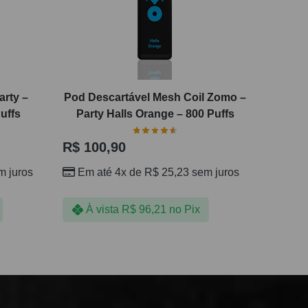
rty –
Pod Descartável Mesh Coil Zomo –
uffs
Party Halls Orange – 800 Puffs
R$
100,90
 juros
Em até 4x de
R$
25,23
sem juros
À vista
R$
96,21
no Pix