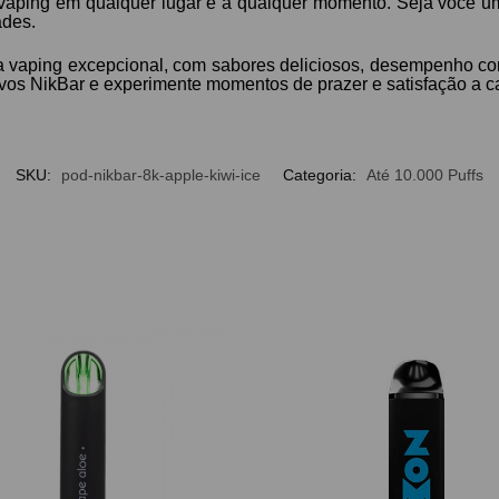
vaping em qualquer lugar e a qualquer momento. Seja você um
ades.
 vaping excepcional, com sabores deliciosos, desempenho con
ivos NikBar e experimente momentos de prazer e satisfação a ca
SKU:
pod-nikbar-8k-apple-kiwi-ice
Categoria:
Até 10.000 Puffs