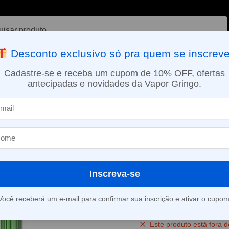
ar
Desconto exclusivo só pra quem se inscreve
VAPORIZADOR DE ERVAS
E-LIQUÍDOS
NICOTINA ORAL
Cadastre-se e receba um cupom de 10% OFF, ofertas
antecipadas e novidades da Vapor Gringo.
SMO DIA EM SÃO PAULO (SEG A SEX): PEDIDOS APROVADOS ATÉ 15:
Pod descartável NikBar – 8000 Puffs – Green Apple Kiwi Ice
»
Pod descartáv
8000 Puffs – 
Kiwi Ice
Inscreva-se
(
2
avaliações d
Você receberá um e-mail para confirmar sua inscrição e ativar o cupom
Este produto está fora d