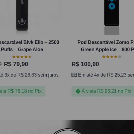
scartável Blvk Ello – 2500
Pod Descartável Zomo Pa
Puffs – Grape Aloe
Green Apple Ice – 800 P
R$
79,90
R$
100,90
0
té 3x de
R$
26,63
sem juros
Em até 4x de
R$
25,23
sem
ista
R$
76,18
no Pix
À vista
R$
96,21
no Pix