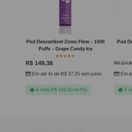
Pod Descartável Zomo Flow – 1500
Pod De
Puffs – Grape Candy Ice
R$
149,38
R$
114,9
Em até 4x de
R$
37,35
sem juros
Em a
À vista
R$
142,43
no Pix
À v