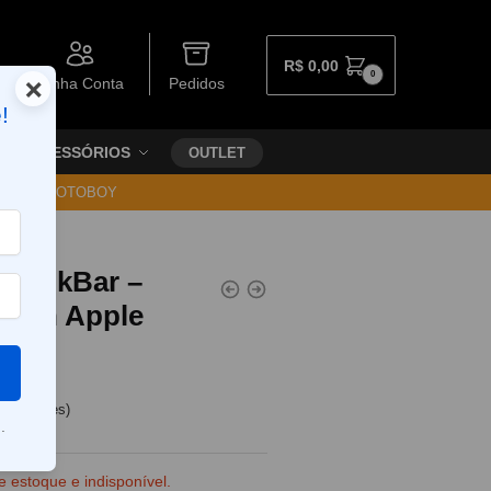
R$
0,00
0
×
Minha Conta
Pedidos
!
ACESSÓRIOS
OUTLET
30 VIA MOTOBOY
el NikBar –
Green Apple
e clientes)
.
e estoque e indisponível.