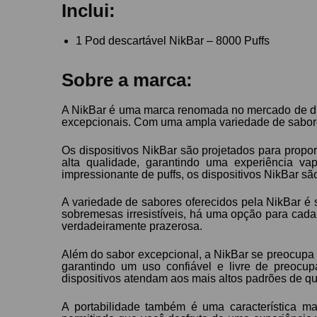
Inclui:
1 Pod descartável NikBar – 8000 Puffs
Sobre a marca:
A NikBar é uma marca renomada no mercado de disp
excepcionais. Com uma ampla variedade de sabores 
Os dispositivos NikBar são projetados para propo
alta qualidade, garantindo uma experiência va
impressionante de puffs, os dispositivos NikBar são
A variedade de sabores oferecidos pela NikBar é 
sobremesas irresistíveis, há uma opção para cada 
verdadeiramente prazerosa.
Além do sabor excepcional, a NikBar se preocupa 
garantindo um uso confiável e livre de preocu
dispositivos atendam aos mais altos padrões de qu
A portabilidade também é uma característica ma