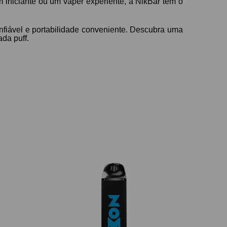
 iniciante ou um vaper experiente, a NikBar tem o
fiável e portabilidade conveniente. Descubra uma
da puff.