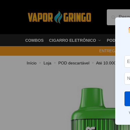
Pesquis
COMBOS
CIGARRO ELETRÔNICO
PODS
ENTREGA NO ME
Início
Loja
POD descartável
Até 10.000 Puffs
»
»
»