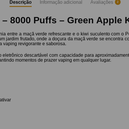
Descrição
Informação adicional
Avaliações
2
 – 8000 Puffs – Green Apple K
nia entre a maçã verde refrescante e o kiwi suculento com o 
a um jardim frutado, onde a doçura da maçã verde se encontra c
a vaping revigorante e saborosa.
o eletrônico descartável com capacidade para aproximadamente
rantindo momentos de prazer vaping em qualquer lugar.
ativar