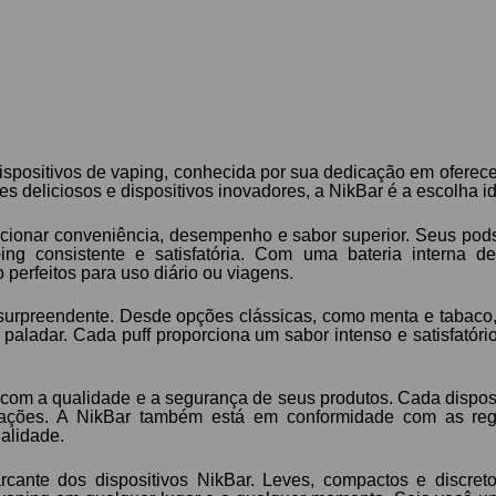
ositivos de vaping, conhecida por sua dedicação em oferecer
deliciosos e dispositivos inovadores, a NikBar é a escolha id
rcionar conveniência, desempenho e sabor superior. Seus pod
ping consistente e satisfatória. Com uma bateria intern
 perfeitos para uso diário ou viagens.
surpreendente. Desde opções clássicas, como menta e tabaco, a
paladar. Cada puff proporciona um sabor intenso e satisfatór
com a qualidade e a segurança de seus produtos. Cada disposit
pações. A NikBar também está em conformidade com as reg
alidade.
rcante dos dispositivos NikBar. Leves, compactos e discret