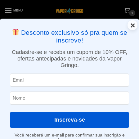
MENU
0
×
ENTREGA NO MESMO DIA EM SÃO PAULO (SEG A SEX): PEDIDOS
Desconto exclusivo só pra quem se
APROVADOS ATÉ 15:30 VIA MOTOBOY
inscreve!
Início
»
Loja
»
POD descartável
»
Até 10.000 Puffs
»
Pod Descartável Mesh Coil Zomo – Pineapple – 800 Puffs
Cadastre-se e receba um cupom de 10% OFF,
ofertas antecipadas e novidades da Vapor
Gringo.
Inscreva-se
Você receberá um e-mail para confirmar sua inscrição e