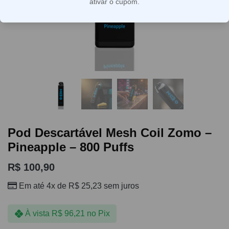
ativar o cupom.
Pod Descartável Mesh Coil Zomo –
Pineapple – 800 Puffs
R$
100,90
Em até 4x de
R$
25,23
sem juros
À vista
R$
96,21
no Pix