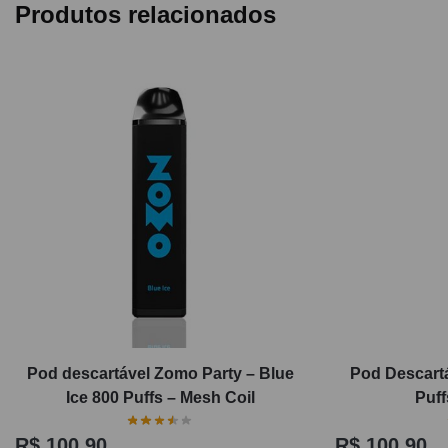
Produtos relacionados
Pod descartável Zomo Party – Blue
Pod Descartá
Ice 800 Puffs – Mesh Coil
Puff
R$
100,90
R$
100,90