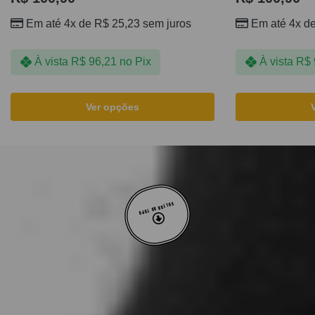
Em até 4x de
R$
25,23
sem juros
Em até 4x d
À vista
R$
96,21
no Pix
À vista
R$
Ver opções
VOLTAR AO TOPO