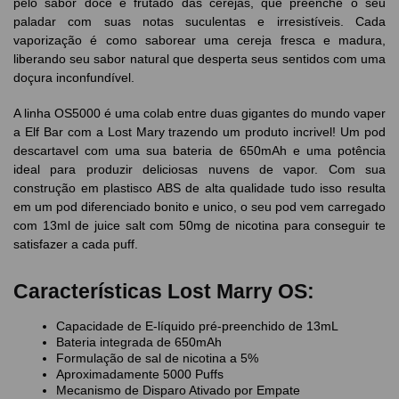
pelo sabor doce e frutado das cerejas, que preenche o seu
paladar com suas notas suculentas e irresistíveis. Cada
vaporização é como saborear uma cereja fresca e madura,
liberando seu sabor natural que desperta seus sentidos com uma
doçura inconfundível.
A linha OS5000 é uma colab entre duas gigantes do mundo vaper
a Elf Bar com a Lost Mary trazendo um produto incrivel! Um pod
descartavel com uma sua bateria de 650mAh e uma potência
ideal para produzir deliciosas nuvens de vapor. Com sua
construção em plastisco ABS de alta qualidade tudo isso resulta
em um pod diferenciado bonito e unico, o seu pod vem carregado
com 13ml de juice salt com 50mg de nicotina para conseguir te
satisfazer a cada puff.
Características Lost Marry OS:
Capacidade de E-líquido pré-preenchido de 13mL
Bateria integrada de 650mAh
Formulação de sal de nicotina a 5%
Aproximadamente 5000 Puffs
Mecanismo de Disparo Ativado por Empate