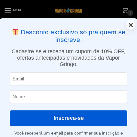
MENU
0
×
ENTREGA NO MESMO DIA EM SÃO PAULO (SEG A SEX): PEDIDOS
Desconto exclusivo só pra quem se
APROVADOS ATÉ 15:30 VIA MOTOBOY
inscreve!
Início
»
Loja
»
POD descartável
»
Até 10.000 Puffs
»
Pod descartável Elf Bar Lost Mary – 5000 Puffs – Cherry Cola
Cadastre-se e receba um cupom de 10% OFF,
ofertas antecipadas e novidades da Vapor
Gringo.
Inscreva-se
Você receberá um e-mail para confirmar sua inscrição e