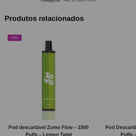
Categoria:
Até 10.000 Puffs
Produtos relacionados
-49%
Pod descartável Zomo Flow – 1500
Pod Descartá
Puffs – Lemon Twist
Puffs 