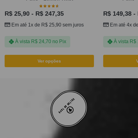
R$
25,90
-
R$
247,35
R$
149,38
-
Em até 1x de
R$
25,90
sem juros
Em até 4x d
À vista
R$
24,70
no Pix
À vista
R$
Ver opções
VOLTAR AO TOPO