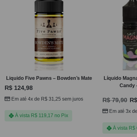
Liquido Five Pawns – Bowden’s Mate
Líquido Magna
Candy 
R$
124,98
Em até 4x de
R$
31,25
sem juros
R$
79,90
R
Em até 3x d
À vista
R$
119,17
no Pix
À vista
R$