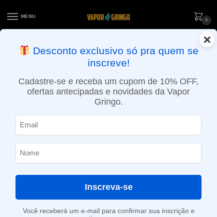
MENU
0
×
ENTREGA NO MESMO DIA EM SÃO PAULO (SEG A SEX): PEDIDOS
Desconto exclusivo só pra quem se
APROVADOS ATÉ 15:30 VIA MOTOBOY
inscreve!
Início
»
Loja
»
e-Liquídos
»
Free base
»
Doces e sobremesas
»
Líquido One Hit Wonder – Muffin Man
Cadastre-se e receba um cupom de 10% OFF,
ofertas antecipadas e novidades da Vapor
Gringo.
Inscreva-se
Você receberá um e-mail para confirmar sua inscrição e