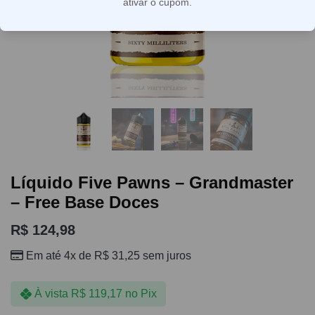
ativar o cupom.
Líquido Five Pawns – Grandmaster
– Free Base Doces
R$
124,98
Em até 4x de
R$
31,25
sem juros
À vista
R$
119,17
no Pix