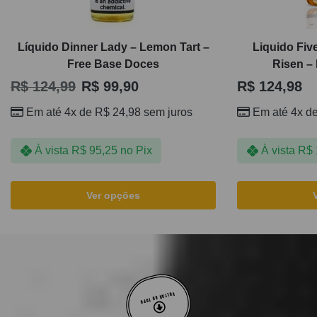
Líquido Dinner Lady – Lemon Tart –
Liquido Fiv
Free Base Doces
Risen –
R$
124,99
R$
99,90
R$
124,98
Em até 4x de
R$
24,98
sem juros
Em até 4x d
À vista
R$
95,25
no Pix
À vista
R$
Ver opções
VOLTAR AO TOPO