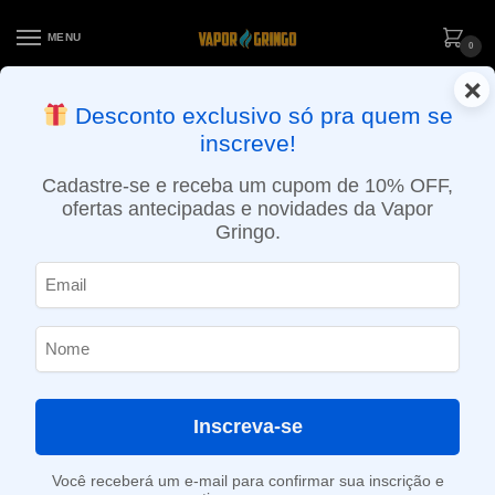
MENU
0
×
ENTREGA NO MESMO DIA EM SÃO PAULO (SEG A SEX): PEDIDOS
Desconto exclusivo só pra quem se
APROVADOS ATÉ 15:30 VIA MOTOBOY
inscreve!
Início
»
Loja
»
e-Liquídos
»
Free base
»
Doces e sobremesas
»
Líquido Five Pawns – Grandmaster – Free Base Doces
Cadastre-se e receba um cupom de 10% OFF,
ofertas antecipadas e novidades da Vapor
Gringo.
Inscreva-se
Você receberá um e-mail para confirmar sua inscrição e