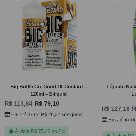
Big Bottle Co. Good Ol’ Custard –
Líquido Nasty
120ml – E-liquid
L
R$
113,84
R$
79,10
R$
127,16
R
Em até 3x de
R$
26,37
sem juros
Em até 4x d
À vista
R$
75,42
no Pix