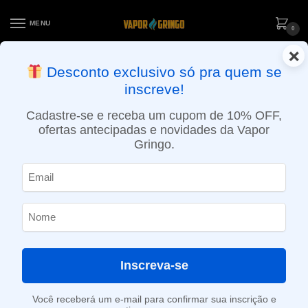
MENU
0
×
ENTREGA NO MESMO DIA EM SÃO PAULO (SEG A SEX): PEDIDOS
Desconto exclusivo só pra quem se
APROVADOS ATÉ 15:30 VIA MOTOBOY
inscreve!
Início
»
Loja
»
e-Liquídos
»
Free base
»
Doces e sobremesas
»
Líquido Element – Crema
Cadastre-se e receba um cupom de 10% OFF,
ofertas antecipadas e novidades da Vapor
Gringo.
Inscreva-se
Você receberá um e-mail para confirmar sua inscrição e