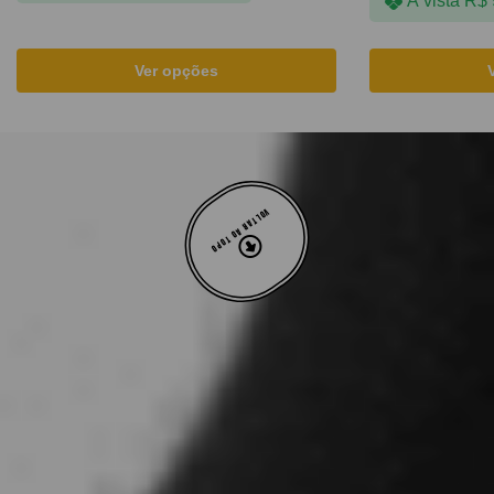
À vista
R$
Ver opções
VOLTAR AO TOPO