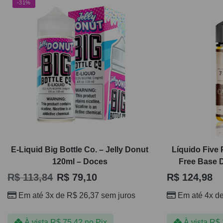
-31%
E-Liquid Big Bottle Co. – Jelly Donut
Líquido Five
120ml – Doces
Free Base 
R$
113,84
R$
79,10
R$
124,98
Em até 3x de
R$
26,37
sem juros
Em até 4x d
À vista
R$
75,42
no Pix
À vista
R$