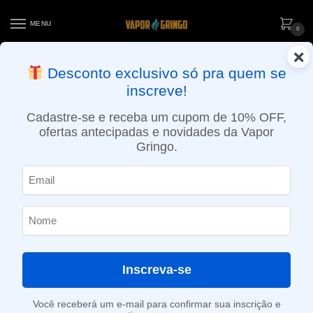
MENU
0
×
ENTREGA NO MESMO DIA EM SÃO PAULO (SEG A SEX): PEDIDOS
Desconto exclusivo só pra quem se
APROVADOS ATÉ 15:30 VIA MOTOBOY
inscreve!
Início
»
Loja
»
e-Liquídos
»
Free base
»
Doces e sobremesas
»
Liquido Zomo – Red Cake
Cadastre-se e receba um cupom de 10% OFF,
ofertas antecipadas e novidades da Vapor
Gringo.
Inscreva-se
Você receberá um e-mail para confirmar sua inscrição e