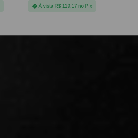
À vista
R$
119,17
no Pix