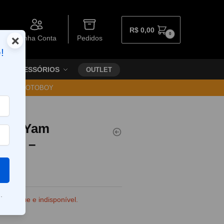
R$
0,00
0
×
Minha Conta
Pedidos
!
ACESSÓRIOS
OUTLET
30 VIA MOTOBOY
ingo Yam
 3mg –
.
e estoque e indisponível.