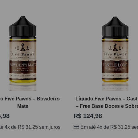
do Five Pawns – Bowden’s
Líquido Five Pawns – Cast
Mate
– Free Base Doces e Sob
,98
R$
124,98
té 4x de
R$
31,25
sem juros
Em até 4x de
R$
31,25
sem