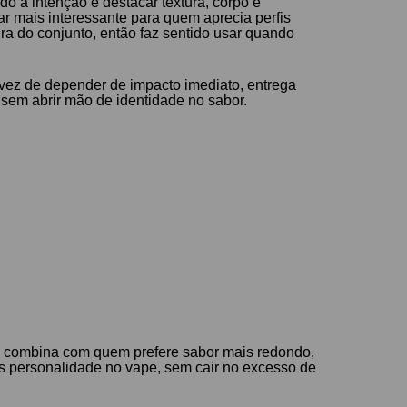
do a intenção é destacar textura, corpo e
ar mais interessante para quem aprecia perfis
ra do conjunto, então faz sentido usar quando
 vez de depender de impacto imediato, entrega
sem abrir mão de identidade no sabor.
bém combina com quem prefere sabor mais redondo,
s personalidade no vape, sem cair no excesso de