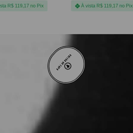
ista
R$
119,17
no Pix
À vista
R$
119,17
no Pix
VOLTAR AO TOPO