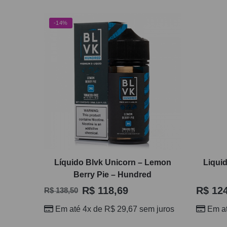
-14%
Líquido Blvk Unicorn – Lemon
Liqui
Berry Pie – Hundred
R$
118,69
R$
124
R$
138,50
Em até 4x de
R$
29,67
sem juros
Em a