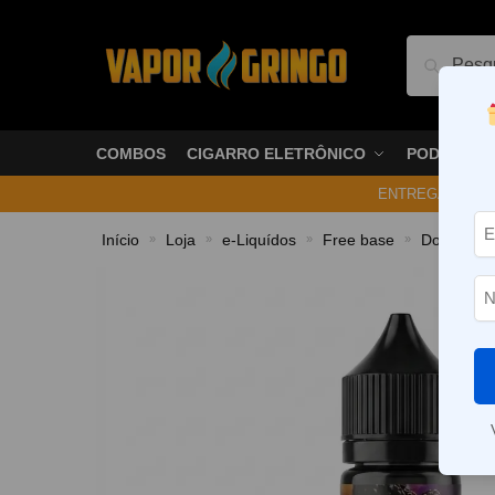
Pesquis
COMBOS
CIGARRO ELETRÔNICO
PODS
ENTREGA NO ME
Início
Loja
e-Liquídos
Free base
Doces e 
»
»
»
»