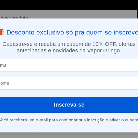
ar
Desconto exclusivo só pra quem se inscreve
VAPORIZADOR DE ERVAS
E-LIQUÍDOS
NICOTINA ORAL
Cadastre-se e receba um cupom de 10% OFF, ofertas
antecipadas e novidades da Vapor Gringo.
SMO DIA EM SÃO PAULO (SEG A SEX): PEDIDOS APROVADOS ATÉ 15:
sobremesas
Líquido Flamingo Yam Vanilla – 60ml 3mg – Flamingo
»
Líquido Flam
Vanilla – 60ml
Flamingo
Inscreva-se
Você receberá um e-mail para confirmar sua inscrição e ativar o cupom
Este produto está fora d