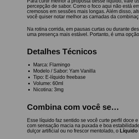
Para curtir melhor a proposta desse líquido, vale 
percepção de sabor. Como o foco aqui não está em 
cremosos em sessões mais longas. Além disso, alte
você quiser notar melhor as camadas da combinaç
Na rotina corrida, em pausas curtas ou durante d
uma presença mais estável. Portanto, é uma opção
Detalhes Técnicos
Marca: Flamingo
Modelo / Sabor: Yam Vanilla
Tipo: E-líquido freebase
Volume: 60ml
Nicotina: 3mg
Combina com você se…
Esse líquido faz sentido se você curte perfil doc
com sensação macia na puxada e boa estabilidade 
dulçor artificial ou no frescor mentolado, o
Líquido