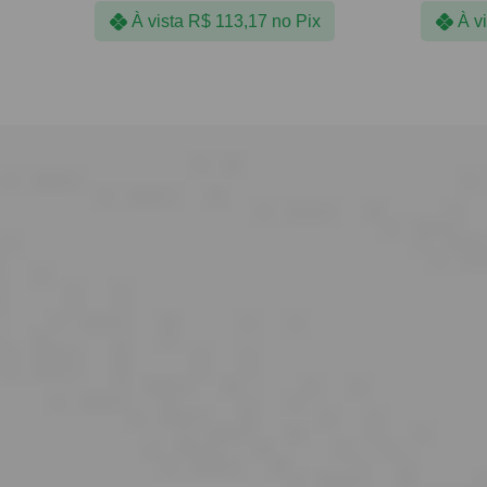
À vista
R$
113,17
no Pix
À v