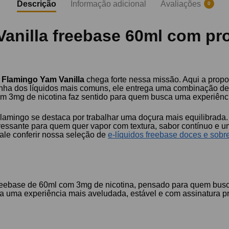
Descrição
Informação adicional
Avaliações
0
Vanilla freebase 60ml com pr
 Flamingo Yam Vanilla
chega forte nessa missão. Aqui a propo
linha dos líquidos mais comuns, ele entrega uma combinação 
com 3mg de nicotina faz sentido para quem busca uma experiênci
Flamingo se destaca por trabalhar uma doçura mais equilibrada
ressante para quem quer vapor com textura, sabor contínuo e 
ale conferir nossa seleção de
e-líquidos freebase doces e sob
reebase de 60ml com 3mg de nicotina, pensado para quem busca
 uma experiência mais aveludada, estável e com assinatura pr