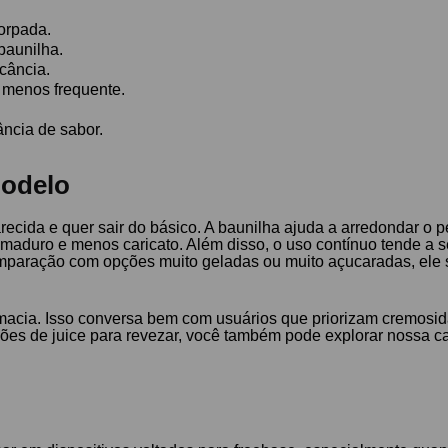
orpada.
aunilha.
scância.
 menos frequente.
ância de sabor.
modelo
recida e quer sair do básico. A baunilha ajuda a arredondar o 
 maduro e menos caricato. Além disso, o uso contínuo tende a
mparação com opções muito geladas ou muito açucaradas, ele 
macia. Isso conversa bem com usuários que priorizam cremosid
ções de juice para revezar, você também pode explorar nossa c