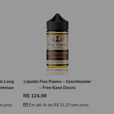
le Long
Líquido Five Pawns – Grandmaster
remesas
– Free Base Doces
R$
124,98
 juros
Em até 4x de
R$
31,25
sem juros