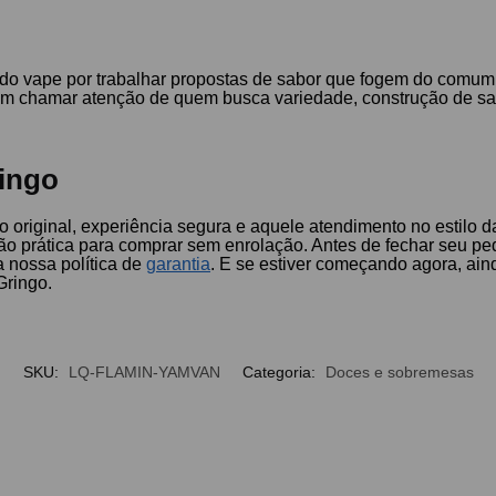
do vape por trabalhar propostas de sabor que fogem do comum,
umam chamar atenção de quem busca variedade, construção de sa
ingo
to original, experiência segura e aquele atendimento no estilo
ão prática para comprar sem enrolação. Antes de fechar seu p
 nossa política de
garantia
. E se estiver começando agora, ain
Gringo.
SKU:
LQ-FLAMIN-YAMVAN
Categoria:
Doces e sobremesas