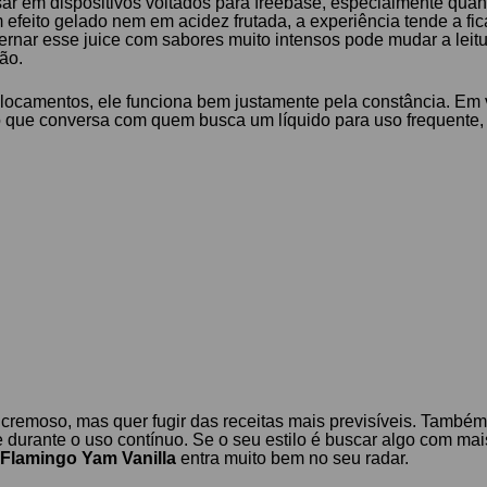
usar em dispositivos voltados para freebase, especialmente quan
efeito gelado nem em acidez frutada, a experiência tende a fic
rnar esse juice com sabores muito intensos pode mudar a leitu
ão.
eslocamentos, ele funciona bem justamente pela constância. Em
 que conversa com quem busca um líquido para uso frequente, 
e e cremoso, mas quer fugir das receitas mais previsíveis. Tam
durante o uso contínuo. Se o seu estilo é buscar algo com mai
 Flamingo Yam Vanilla
entra muito bem no seu radar.