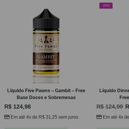
-20%
Líquido Five Pawns – Gambit – Free
Líquido Dinn
Base Doces e Sobremesas
Fre
R$
124,98
R$
124,99
R
Em até 4x de
R$
31,25
sem juros
Em até 4x d