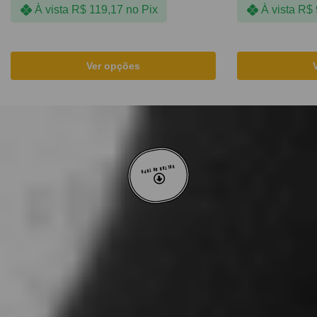
À vista
R$
119,17
no Pix
À vista
R$
Ver opções
VOLTAR AO TOPO