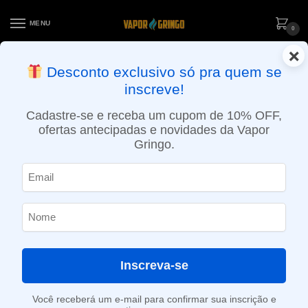
MENU
0
×
ENTREGA NO MESMO DIA EM SÃO PAULO (SEG A SEX): PEDIDOS
Desconto exclusivo só pra quem se
APROVADOS ATÉ 15:30 VIA MOTOBOY
inscreve!
Início
»
Loja
»
e-Liquídos
»
Free base
»
Doces e sobremesas
»
Líquido Flamingo – Manggo Milk Shake – 60ml
Cadastre-se e receba um cupom de 10% OFF,
ofertas antecipadas e novidades da Vapor
Gringo.
Inscreva-se
Você receberá um e-mail para confirmar sua inscrição e