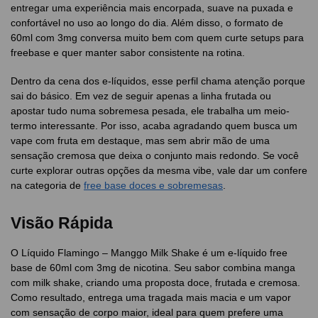
entregar uma experiência mais encorpada, suave na puxada e
confortável no uso ao longo do dia. Além disso, o formato de
60ml com 3mg conversa muito bem com quem curte setups para
freebase e quer manter sabor consistente na rotina.
Dentro da cena dos e-líquidos, esse perfil chama atenção porque
sai do básico. Em vez de seguir apenas a linha frutada ou
apostar tudo numa sobremesa pesada, ele trabalha um meio-
termo interessante. Por isso, acaba agradando quem busca um
vape com fruta em destaque, mas sem abrir mão de uma
sensação cremosa que deixa o conjunto mais redondo. Se você
curte explorar outras opções da mesma vibe, vale dar um confere
na categoria de
free base doces e sobremesas
.
Visão Rápida
O Líquido Flamingo – Manggo Milk Shake é um e-líquido free
base de 60ml com 3mg de nicotina. Seu sabor combina manga
com milk shake, criando uma proposta doce, frutada e cremosa.
Como resultado, entrega uma tragada mais macia e um vapor
com sensação de corpo maior, ideal para quem prefere uma