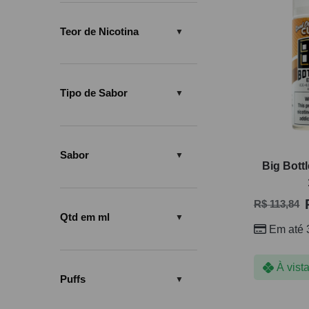
Teor de Nicotina
Tipo de Sabor
Sabor
Big Bott
R$
113,84
Qtd em ml
Em até 
À vist
Puffs