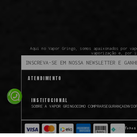
Aqui no Vapor Gringo, somos apaixonados por vap
vaporização e, por i
ATENDIMENTO
INSTITUCIONAL
SOBRE A VAPOR GRINGO
COMO COMPRAR
SEGURANÇA
ENVIO
Todos