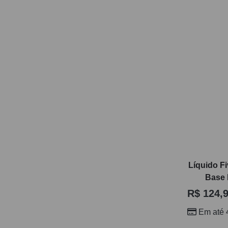
Líquido F
Base 
R$
124,
Em até 