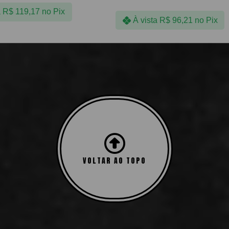
a
R$
119,17
no Pix
À vista
R$
96,21
no Pix
Mostrando todos os 5 resultados
VOLTAR AO TOPO