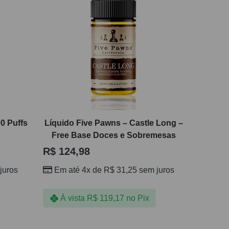
0 Puffs
Líquido Five Pawns – Castle Long –
Free Base Doces e Sobremesas
R$
124,98
juros
Em até 4x de
R$
31,25
sem juros
À vista
R$
119,17
no Pix