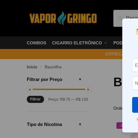
Pesquis
COMBOS
CIGARRO ELETRÔNICO
PODS
ENTREGA NO ME
Início
Baunilha
»
Baun
Filtrar por Preço
Filtrar
Preço:
R$ 70
—
R$ 130
Tipo de Nicotina
-31%