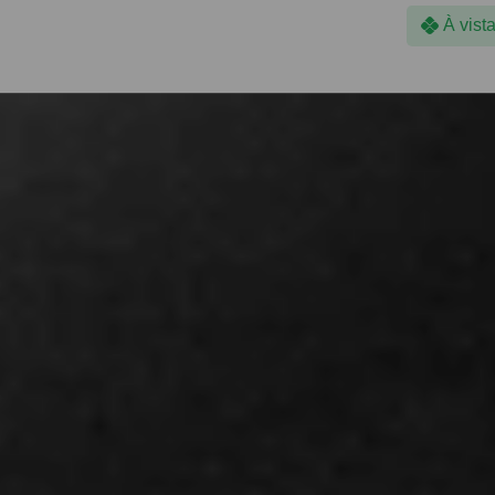
À vist