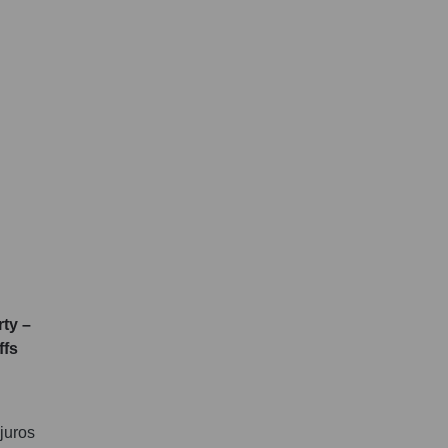
ty –
ffs
juros