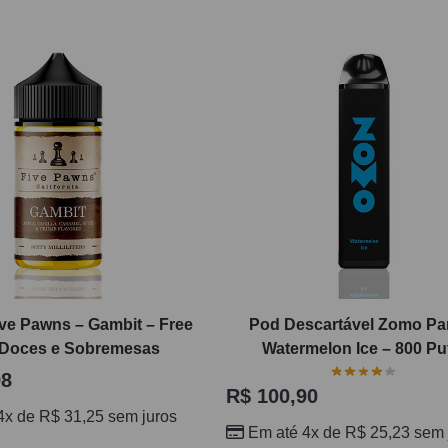
ive Pawns – Gambit – Free
Pod Descartável Zomo Par
Doces e Sobremesas
Watermelon Ice – 800 Pu
98
R$
100,90
4x de
R$
31,25
sem juros
Em até 4x de
R$
25,23
sem 