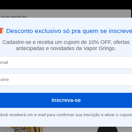
ar
Desconto exclusivo só pra quem se inscreve
VAPORIZADOR DE ERVAS
E-LIQUÍDOS
NICOTINA ORAL
Cadastre-se e receba um cupom de 10% OFF, ofertas
antecipadas e novidades da Vapor Gringo.
SMO DIA EM SÃO PAULO (SEG A SEX): PEDIDOS APROVADOS ATÉ 15:
ilha
Inscreva-se
Mostrando todos os 5 resultados
Você receberá um e-mail para confirmar sua inscrição e ativar o cupom
-20%