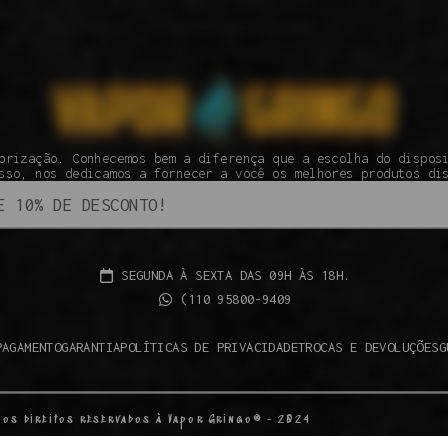
orização. Conhecemos bem a diferença que a escolha do dispos
sso, nos dedicamos a fornecer a você os melhores produtos di
SEGUNDA À SEXTA DAS 09H ÀS 18H.
(110 95800-9409
PAGAMENTO
GARANTIA
POLÍTICAS DE PRIVACIDADE
TROCAS E DEVOLUÇÕES
G
 os direitos reservados à Vapor Gringo® - 2024