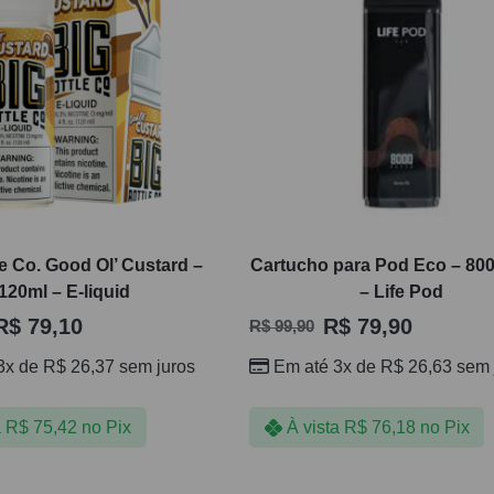
le Co. Good Ol’ Custard –
Cartucho para Pod Eco – 800
120ml – E-liquid
– Life Pod
R$
79,10
R$
79,90
R$
99,90
3x de
R$
26,37
sem juros
Em até 3x de
R$
26,63
sem 
a
R$
75,42
no Pix
À vista
R$
76,18
no Pix