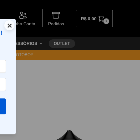
R$
0,00
0
×
Minha Conta
Pedidos
!
ACESSÓRIOS
OUTLET
30 VIA MOTOBOY
.