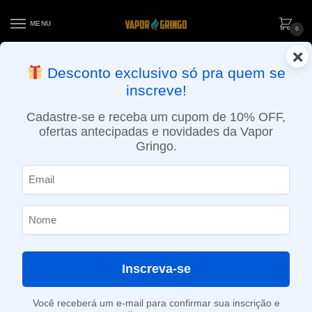
MENU
0
×
ENTREGA NO MESMO DIA EM SÃO PAULO (SEG A SEX): PEDIDOS
Desconto exclusivo só pra quem se
APROVADOS ATÉ 15:30 VIA MOTOBOY
inscreve!
Início
»
Loja
»
POD System
»
Aparelhos
»
Pod Recarregável Life Pod 5000 puffs – Watermelon Ice – Eco
Cadastre-se e receba um cupom de 10% OFF,
ofertas antecipadas e novidades da Vapor
Gringo.
Inscreva-se
Você receberá um e-mail para confirmar sua inscrição e