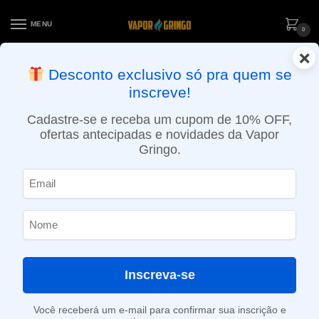
MENU
0
×
ENTREGA NO MESMO DIA EM SÃO PAULO (SEG A SEX): PEDIDOS
Desconto exclusivo só pra quem se
APROVADOS ATÉ 15:30 VIA MOTOBOY
inscreve!
Início
»
Loja
»
POD System
»
Aparelhos
»
Kit Pod Caliburn Tenet Koko – Uwell
Cadastre-se e receba um cupom de 10% OFF,
ofertas antecipadas e novidades da Vapor
Gringo.
Inscreva-se
Você receberá um e-mail para confirmar sua inscrição e