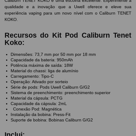
Caliburn TENET KOKO é uma escolha excelente. Experimente a
qualidade e a inovação que a Uwell oferece e eleve sua
experiência vaping para um novo nível com o Caliburn TENET
KOKO.
Recursos do Kit Pod Caliburn Tenet
Koko:
Dimensões: 73,7 mm por 50 mm por 18 mm
Capacidade da bateria: 950mAh
Potência máxima de saída: 18W
Material do chassi: liga de alumínio
Carregamento: Tipo-C
Operação: Ativado por sorteio
Série de pods: Pods Uwell Caliburn G/G2
Sistema de preenchimento: preenchimento superior
Material da cápsula: PCTG
Capacidade da cápsula: 2mL
Conexão Pod: Magnética
Instalação da bobina: Press-Fit
Suporte de bobina: Bobinas Caliburn G/G2
Inclui: