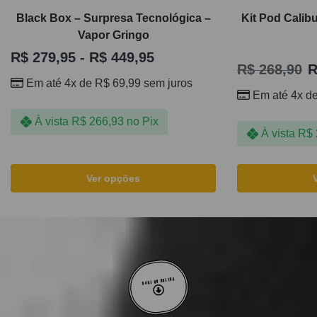
Black Box – Surpresa Tecnológica –
Kit Pod Calib
Vapor Gringo
R$
279,95
-
R$
449,95
R$
268,90
R
Em até 4x de
R$
69,99
sem juros
Em até 4x d
À vista
R$
266,93
no Pix
À vista
R$
Ver opções
VOLTAR AO TOPO