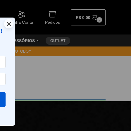
R$
0,00
0
×
Minha Conta
Pedidos
!
ACESSÓRIOS
OUTLET
30 VIA MOTOBOY
.