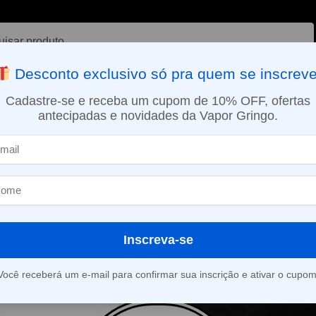
ar
Desconto exclusivo só pra quem se inscreve
VAPORIZADOR DE ERVAS
E-LIQUÍDOS
NICOTINA ORAL
Cadastre-se e receba um cupom de 10% OFF, ofertas
antecipadas e novidades da Vapor Gringo.
SMO DIA EM SÃO PAULO (SEG A SEX): PEDIDOS APROVADOS ATÉ 15:
l
Inscreva-se
roduto foi encontrado para a sua seleção.
Você receberá um e-mail para confirmar sua inscrição e ativar o cupom