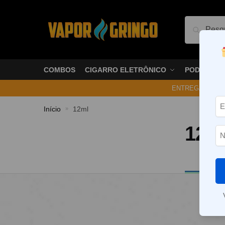
Pesquis
COMBOS
CIGARRO ELETRÔNICO
PODS
ENTREGA NO ME
Início
12ml
»
12m
Nenhum p