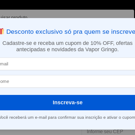
ar
Desconto exclusivo só pra quem se inscreve
VAPORIZADOR DE ERVAS
E-LIQUÍDOS
NICOTINA ORAL
Cadastre-se e receba um cupom de 10% OFF, ofertas
antecipadas e novidades da Vapor Gringo.
SMO DIA EM SÃO PAULO (SEG A SEX): PEDIDOS APROVADOS ATÉ 15:
Crown D – Uwell
Kit Pod Crown
Este produto está fora d
Inscreva-se
Você receberá um e-mail para confirmar sua inscrição e ativar o cupom
Consultar prazo e valor 