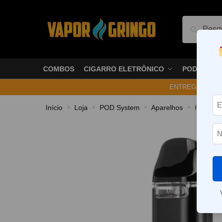
Pesquis
COMBOS
CIGARRO ELETRÔNICO
PODS
ENTREGA NO ME
Início
Loja
POD System
Aparelhos
Kit Pod 
»
»
»
»