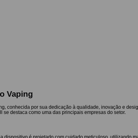
ão Vaping
 conhecida por sua dedicação à qualidade, inovação e design
ll se destaca como uma das principais empresas do setor.
 dispositivo é projetado com cuidado meticuloso, utilizando ma