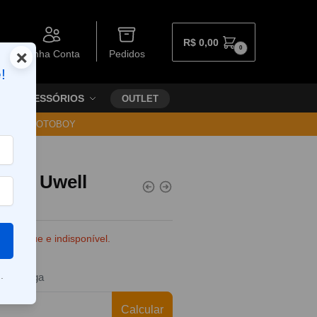
R$
0,00
0
×
Minha Conta
Pedidos
!
ACESSÓRIOS
OUTLET
30 VIA MOTOBOY
 D – Uwell
e estoque e indisponível.
.
da entrega
Calcular