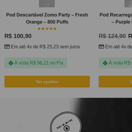
Pod Descartável Zomo Party – Fresh
Pod Recarregá
Orange – 800 Puffs
– Purple
R$
100,90
R$
124,90
R
Em até 4x de
R$
25,23
sem juros
Em até 4x d
À vista
R$
96,21
no Pix
À vista
R$
Ver opções
VOLTAR AO TOPO