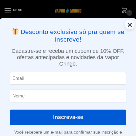
MENU
0
×
ENTREGA NO MESMO DIA EM SÃO PAULO (SEG A SEX): PEDIDOS
Desconto exclusivo só pra quem se
APROVADOS ATÉ 15:30 VIA MOTOBOY
inscreve!
Início
»
Loja
»
POD descartável
»
Até 10.000 Puffs
»
Refil Pod Lowit 5500 puffs – Mango Passion Fruit – Elf Bar
Cadastre-se e receba um cupom de 10% OFF,
ofertas antecipadas e novidades da Vapor
Gringo.
Inscreva-se
Você receberá um e-mail para confirmar sua inscrição e