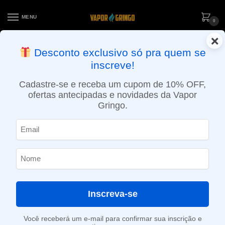
MENU
0
×
ENTREGA NO MESMO DIA EM SÃO PAULO (SEG A SEX): PEDIDOS
Desconto exclusivo só pra quem se
APROVADOS ATÉ 15:30 VIA MOTOBOY
inscreve!
Início
»
Loja
»
POD descartável
»
Até 10.000 Puffs
»
Refil Pod Lowit 5500 puffs – Juicy Peach – Elf Bar
Cadastre-se e receba um cupom de 10% OFF,
ofertas antecipadas e novidades da Vapor
Gringo.
Inscreva-se
Você receberá um e-mail para confirmar sua inscrição e