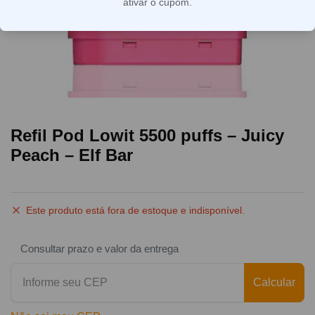
ativar o cupom.
Refil Pod Lowit 5500 puffs – Juicy
Peach – Elf Bar
Este produto está fora de estoque e indisponível.
Consultar prazo e valor da entrega
Calcular