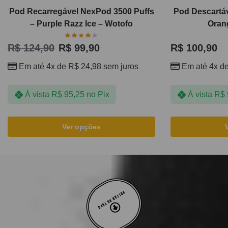
Pod Recarregável NexPod 3500 Puffs
Pod Descartáv
– Purple Razz Ice – Wotofo
Orang
R$
124,90
R$
99,90
R$
100,90
Em até 4x de
R$
24,98
sem juros
Em até 4x d
À vista
R$
95,25
no Pix
À vista
R$
Ver opções
VOLTAR AO TOPO