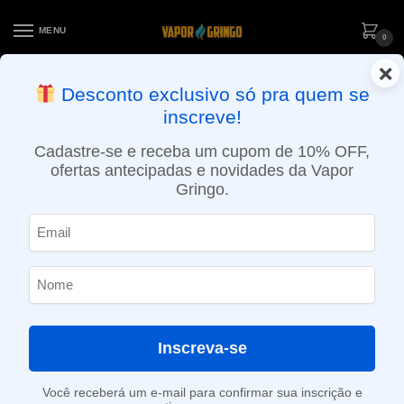
MENU
0
×
ENTREGA NO MESMO DIA EM SÃO PAULO (SEG A SEX): PEDIDOS
Desconto exclusivo só pra quem se
APROVADOS ATÉ 15:30 VIA MOTOBOY
inscreve!
Início
»
Loja
»
POD descartável
»
Até 10.000 Puffs
»
Refil Pod Lowit 5500 puffs – Mixed Berries – Elf Bar
Cadastre-se e receba um cupom de 10% OFF,
ofertas antecipadas e novidades da Vapor
Gringo.
Inscreva-se
Você receberá um e-mail para confirmar sua inscrição e