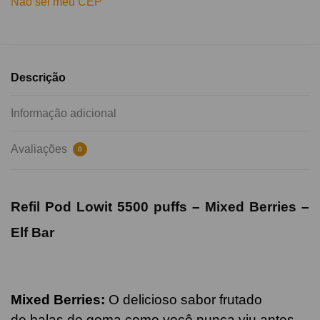
Não sei meu CEP
Descrição
Informação adicional
Avaliações
0
Refil Pod Lowit 5500 puffs – Mixed Berries –
Elf Bar
Mixed Berries
:
O delicioso sabor frutado
de balas de goma como você nunca viu antes