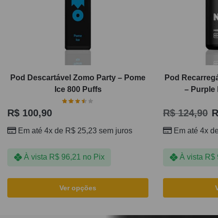
Pod Descartável Zomo Party – Pome
Pod Recarregá
Ice 800 Puffs
– Purple
R$
100,90
R$
124,90
R
Em até 4x de
R$
25,23
sem juros
Em até 4x d
À vista
R$
96,21
no Pix
À vista
R$
Ver opções