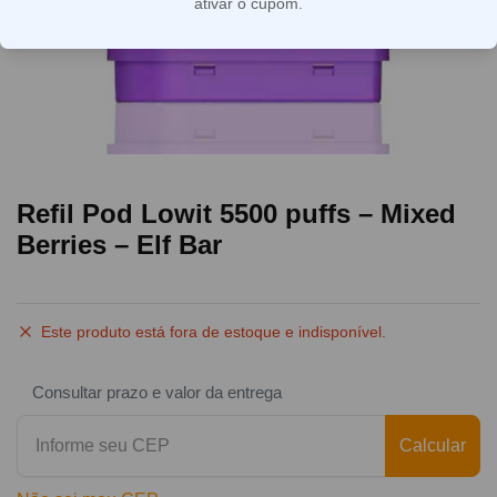
ativar o cupom.
Refil Pod Lowit 5500 puffs – Mixed
Berries – Elf Bar
Este produto está fora de estoque e indisponível.
Consultar prazo e valor da entrega
Calcular