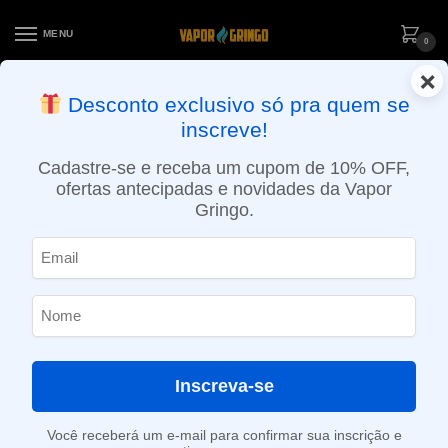
MENU
0
×
ENTREGA NO MESMO DIA EM SÃO PAULO (SEG A SEX): PEDIDOS
Desconto exclusivo só pra quem se
APROVADOS ATÉ 15:30 VIA MOTOBOY
inscreve!
Início
»
Loja
»
POD descartável
»
Até 10.000 Puffs
»
Pod descartável Vapesoul – 1600 Puffs – Orange Lemon
Cadastre-se e receba um cupom de 10% OFF,
ofertas antecipadas e novidades da Vapor
Gringo.
Inscreva-se
Você receberá um e-mail para confirmar sua inscrição e