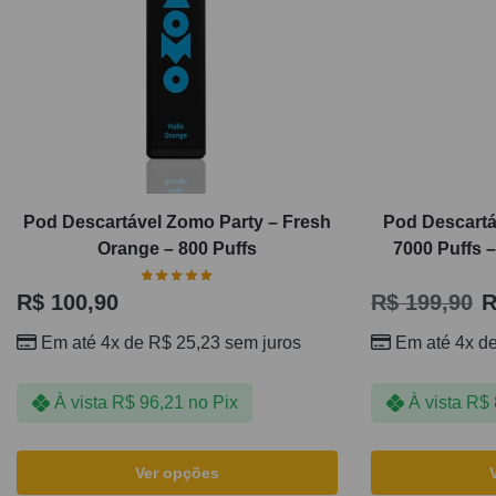
Pod Descartável Zomo Party – Fresh
Pod Descartá
Orange – 800 Puffs
7000 Puffs 
R$
100,90
R$
199,90
R
Em até 4x de
R$
25,23
sem juros
Em até 4x d
À vista
R$
96,21
no Pix
À vista
R$
Ver opções